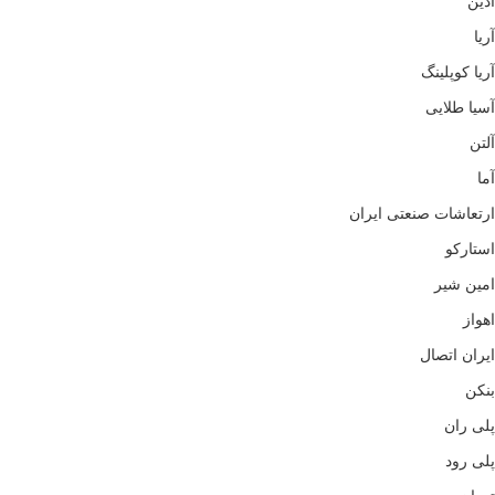
آذین
آریا
آریا کوپلینگ
آسیا طلایی
آلتن
آما
ارتعاشات صنعتی ایران
استارکو
امین شیر
اهواز
ایران اتصال
بنکن
پلی ران
پلی رود