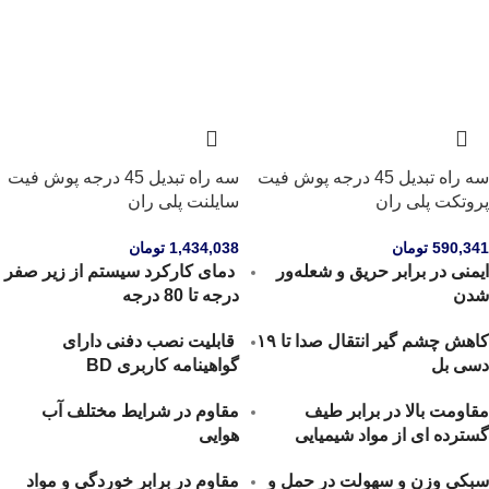
سه راه تبدیل 45 درجه پوش فیت
سه راه تبدیل 45 درجه پوش فیت
پروتکت پلی ران
سایلنت پلی ران
590,341
تومان
1,434,038
تومان
ایمنی در برابر حریق و شعله‌ور
دمای کارکرد سیستم از زیر صفر
شدن
درجه تا 80 درجه
کاهش چشم گیر انتقال صدا تا ۱۹
قابلیت نصب دفنی دارای
دسی بل
گواهینامه کاربری BD
مقاومت بالا در برابر طیف
مقاوم در شرایط مختلف آب
گسترده ای از مواد شیمیایی
هوایی
سبکی وزن و سهولت در حمل و
مقاوم در برابر خوردگی و مواد