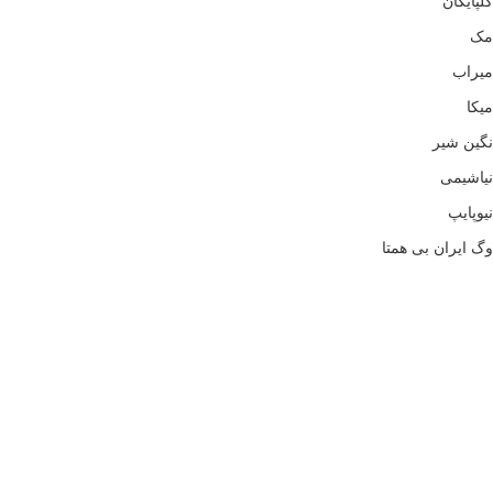
گلپایگان
مک
میراب
میکا
نگین شیر
نیاشیمی
نیوپایپ
وگ ایران بی همتا