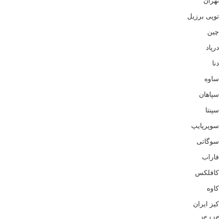
تهران
توپی برزیل
چین
درپاد
دنا
ساوه
سپاهان
سپنتا
سوپرپایپ
سوگاتی
فاراب
کافلکس
کاوه
کیز ایران