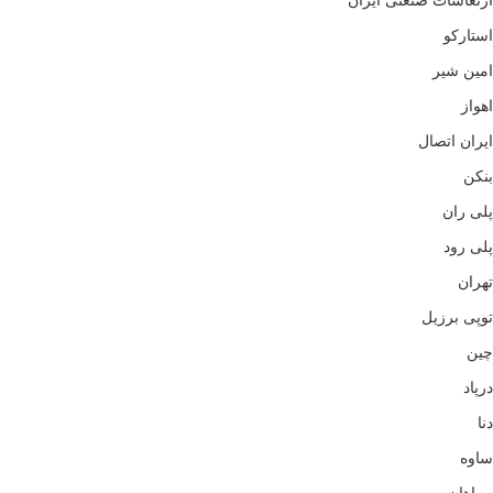
ارتعاشات صنعتی ایران
استارکو
امین شیر
اهواز
ایران اتصال
بنکن
پلی ران
پلی رود
تهران
توپی برزیل
چین
درپاد
دنا
ساوه