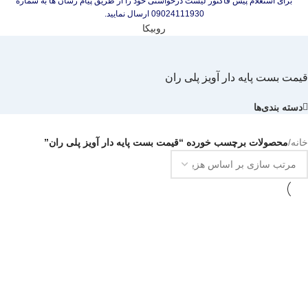
برای استعلام پیش فاکتور لیست درخواستی خود را از طریق پیام رسان ها به شماره
09024111930 ارسال نمایید.
روبیکا
قیمت بست پایه دار آویز پلی ران
دسته بندی‌ها
خانه
/
محصولات برچسب خورده “قیمت بست پایه دار آویز پلی ران”