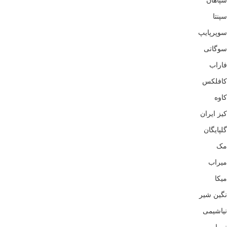
سپاهان
سپنتا
سوپرپایپ
سوگاتی
فاراب
کافلکس
کاوه
کیز ایران
گلپایگان
مک
میراب
میکا
نگین شیر
نیاشیمی