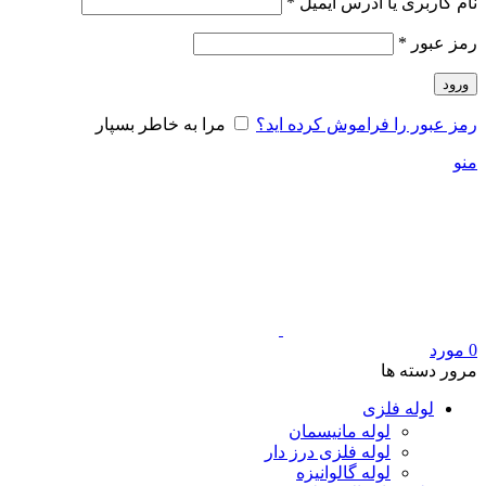
الزامی
نام کاربری یا آدرس ایمیل
*
الزامی
رمز عبور
*
ورود
رمز عبور را فراموش کرده اید؟
مرا به خاطر بسپار
منو
0
مورد
مرور دسته ها
لوله فلزی
لوله مانیسمان
لوله فلزی درز دار
لوله گالوانیزه