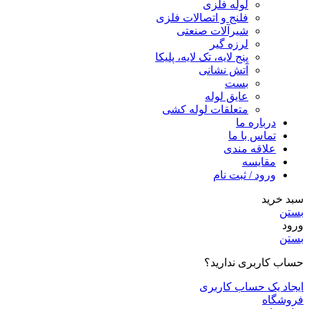
لوله فلزی
فلنج و اتصالات فلزی
شیرآلات صنعتی
لرزه گیر
پنج لایه، تک لایه، پلیکا
آتش نشانی
بست
عایق لوله
متعلقات لوله کشی
درباره ما
تماس با ما
علاقه مندی
مقايسه
ورود / ثبت نام
سبد خرید
بستن
ورود
بستن
حساب کاربری ندارید؟
ایجاد یک حساب کاربری
فروشگاه