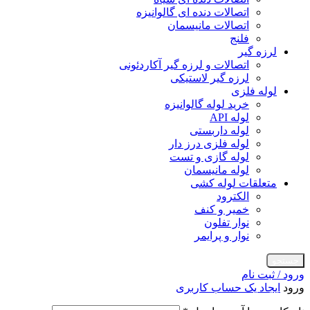
اتصالات دنده ای گالوانیزه
اتصالات مانیسمان
فلنج
لرزه گیر
اتصالات و لرزه گیر آکاردئونی
لرزه گیر لاستیکی
لوله فلزی
خرید لوله گالوانیزه
لوله API
لوله داربستی
لوله فلزی درز دار
لوله گازی و تست
لوله مانیسمان
متعلقات لوله کشی
الکترود
خمیر و کنف
نوار تفلون
نوار و پرایمر
جستجو
ورود / ثبت نام
ورود
ایجاد یک حساب کاربری