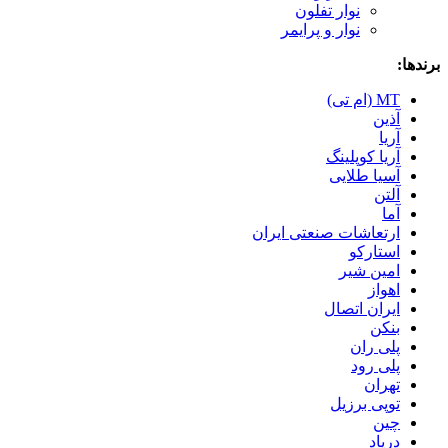
نوار تفلون
نوار و پرایمر
برندها:
MT (ام تی)
آذین
آریا
آریا کوپلینگ
آسیا طلایی
آلتن
آما
ارتعاشات صنعتی ایران
استارکو
امین شیر
اهواز
ایران اتصال
بنکن
پلی ران
پلی رود
تهران
توپی برزیل
چین
درپاد