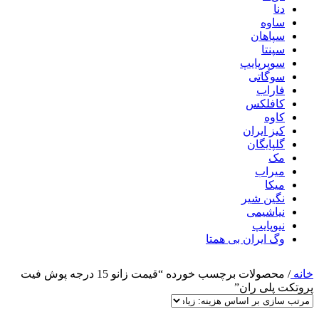
دنا
ساوه
سپاهان
سپنتا
سوپرپایپ
سوگاتی
فاراب
کافلکس
کاوه
کیز ایران
گلپایگان
مک
میراب
میکا
نگین شیر
نیاشیمی
نیوپایپ
وگ ایران بی همتا
خانه
/
محصولات برچسب خورده “قیمت زانو 15 درجه پوش فیت
پروتکت پلی ران”