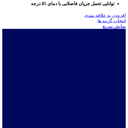
توانایی تحمل جریان فاضلابی با دمای 85 درجه
افزودن به علاقه مندی
این
انتخاب گزینه ها
محصول
نمایش سریع
دارای
انواع
مختلفی
می
باشد.
گزینه
ها
ممکن
است
در
صفحه
محصول
انتخاب
شوند