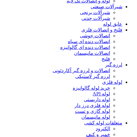
لوله و اتصالات تک لایه
شیرآلات صنعتی
شیرآلات برنجی
شیرآلات چدنی
عایق لوله
فلنج و اتصالات فلزی
اتصالات جوشی
اتصالات دنده ای سیاه
اتصالات دنده ای گالوانیزه
اتصالات مانیسمان
فلنج
لرزه گیر
اتصالات و لرزه گیر آکاردئونی
لرزه گیر لاستیکی
لوله فلزی
خرید لوله گالوانیزه
لوله API
لوله داربستی
لوله فلزی درز دار
لوله گازی و تست
لوله مانیسمان
متعلقات لوله کشی
الکترود
خمیر و کنف