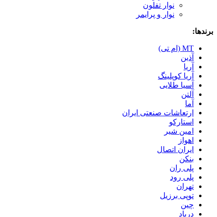
نوار تفلون
نوار و پرایمر
برندها:
MT (ام تی)
آذین
آریا
آریا کوپلینگ
آسیا طلایی
آلتن
آما
ارتعاشات صنعتی ایران
استارکو
امین شیر
اهواز
ایران اتصال
بنکن
پلی ران
پلی رود
تهران
توپی برزیل
چین
درپاد