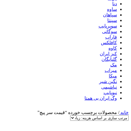
دنا
ساوه
سپاهان
سپنتا
سوپرپایپ
سوگاتی
فاراب
کافلکس
کاوه
کیز ایران
گلپایگان
مک
میراب
میکا
نگین شیر
نیاشیمی
نیوپایپ
وگ ایران بی همتا
خانه
/
محصولات برچسب خورده “قیمت سر پیچ”