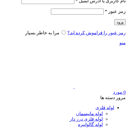
الزامی
نام کاربری یا آدرس ایمیل
*
الزامی
رمز عبور
*
ورود
رمز عبور را فراموش کرده اید؟
مرا به خاطر بسپار
منو
0
مورد
مرور دسته ها
لوله فلزی
لوله مانیسمان
لوله فلزی درز دار
لوله گالوانیزه