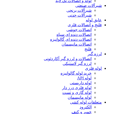
لوله و اتصالات تک لایه
شیرآلات صنعتی
شیرآلات برنجی
شیرآلات چدنی
عایق لوله
فلنج و اتصالات فلزی
اتصالات جوشی
اتصالات دنده ای سیاه
اتصالات دنده ای گالوانیزه
اتصالات مانیسمان
فلنج
لرزه گیر
اتصالات و لرزه گیر آکاردئونی
لرزه گیر لاستیکی
لوله فلزی
خرید لوله گالوانیزه
لوله API
لوله داربستی
لوله فلزی درز دار
لوله گازی و تست
لوله مانیسمان
متعلقات لوله کشی
الکترود
خمیر و کنف