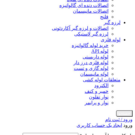
اتصالات دنده ای گالوانیزه
اتصالات مانیسمان
فلنج
لرزه گیر
اتصالات و لرزه گیر آکاردئونی
لرزه گیر لاستیکی
لوله فلزی
خرید لوله گالوانیزه
لوله API
لوله داربستی
لوله فلزی درز دار
لوله گازی و تست
لوله مانیسمان
متعلقات لوله کشی
الکترود
خمیر و کنف
نوار تفلون
نوار و پرایمر
جستجو
ورود / ثبت نام
ورود
ایجاد یک حساب کاربری