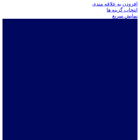
افزودن به علاقه مندی
این
انتخاب گزینه ها
محصول
نمایش سریع
دارای
انواع
مختلفی
می
باشد.
گزینه
ها
ممکن
است
در
صفحه
محصول
انتخاب
شوند