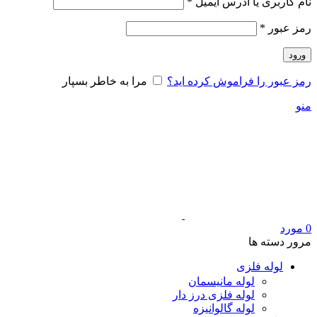
الزامی
نام کاربری یا آدرس ایمیل
*
الزامی
رمز عبور
*
ورود
رمز عبور را فراموش کرده اید؟
مرا به خاطر بسپار
منو
0
مورد
مرور دسته ها
لوله فلزی
لوله مانیسمان
لوله فلزی درز دار
لوله گالوانیزه