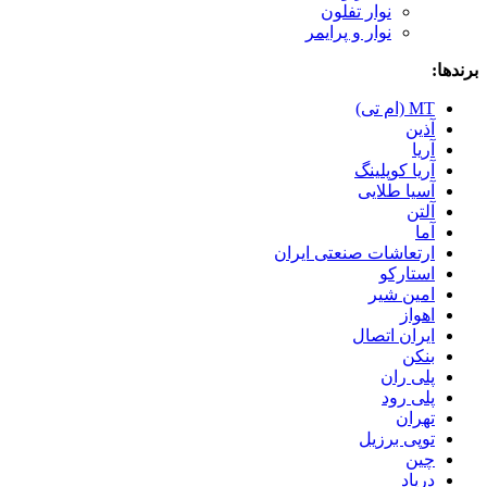
نوار تفلون
نوار و پرایمر
برندها:
MT (ام تی)
آذین
آریا
آریا کوپلینگ
آسیا طلایی
آلتن
آما
ارتعاشات صنعتی ایران
استارکو
امین شیر
اهواز
ایران اتصال
بنکن
پلی ران
پلی رود
تهران
توپی برزیل
چین
درپاد