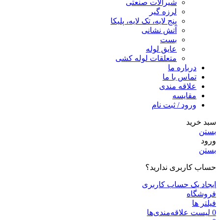
شیرآلات صنعتی
لرزه گیر
پنج لایه، تک لایه، پلیکا
آتش نشانی
بست
عایق لوله
متعلقات لوله کشی
درباره ما
تماس با ما
علاقه مندی
مقايسه
ورود / ثبت نام
سبد خرید
بستن
ورود
بستن
حساب کاربری ندارید؟
ایجاد یک حساب کاربری
فروشگاه
فیلتر ها
0
لیست علاقه‌مندی‌ها