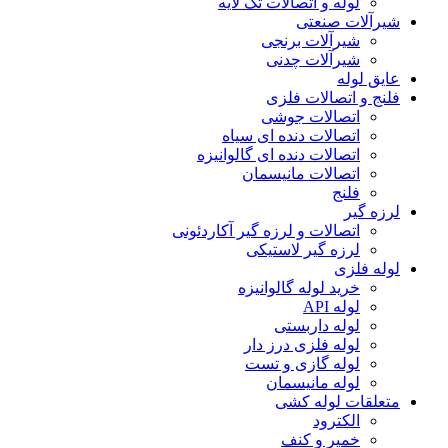
لوله و اتصالات تک لایه
شیرآلات صنعتی
شیرآلات برنجی
شیرآلات چدنی
عایق لوله
فلنج و اتصالات فلزی
اتصالات جوشی
اتصالات دنده ای سیاه
اتصالات دنده ای گالوانیزه
اتصالات مانیسمان
فلنج
لرزه گیر
اتصالات و لرزه گیر آکاردئونی
لرزه گیر لاستیکی
لوله فلزی
خرید لوله گالوانیزه
لوله API
لوله داربستی
لوله فلزی درز دار
لوله گازی و تست
لوله مانیسمان
متعلقات لوله کشی
الکترود
خمیر و کنف