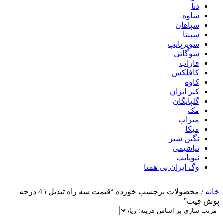
دنا
ساوه
سپاهان
سپنتا
سوپرپایپ
سوگاتی
فاراب
کافلکس
کاوه
کیز ایران
گلپایگان
مک
میراب
میکا
نگین شیر
نیاشیمی
نیوپایپ
وگ ایران بی همتا
خانه
/
محصولات برچسب خورده “قیمت سه راه تبدیل 45 درجه
پوش فیت”