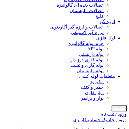
اتصالات دنده ای گالوانیزه
اتصالات مانیسمان
فلنج
لرزه گیر
اتصالات و لرزه گیر آکاردئونی
لرزه گیر لاستیکی
لوله فلزی
خرید لوله گالوانیزه
لوله API
لوله داربستی
لوله فلزی درز دار
لوله گازی و تست
لوله مانیسمان
متعلقات لوله کشی
الکترود
خمیر و کنف
نوار تفلون
نوار و پرایمر
جستجو
ورود / ثبت نام
ورود
ایجاد یک حساب کاربری