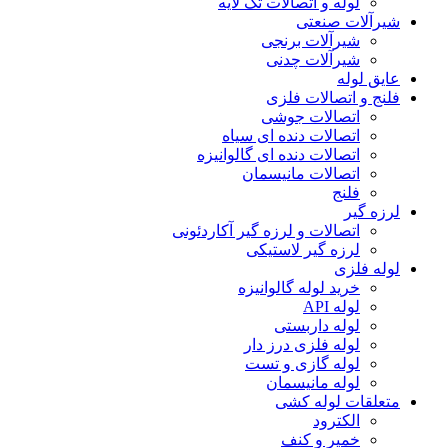
لوله و اتصالات تک لایه
شیرآلات صنعتی
شیرآلات برنجی
شیرآلات چدنی
عایق لوله
فلنج و اتصالات فلزی
اتصالات جوشی
اتصالات دنده ای سیاه
اتصالات دنده ای گالوانیزه
اتصالات مانیسمان
فلنج
لرزه گیر
اتصالات و لرزه گیر آکاردئونی
لرزه گیر لاستیکی
لوله فلزی
خرید لوله گالوانیزه
لوله API
لوله داربستی
لوله فلزی درز دار
لوله گازی و تست
لوله مانیسمان
متعلقات لوله کشی
الکترود
خمیر و کنف