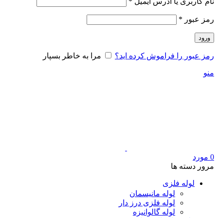
الزامی
نام کاربری یا آدرس ایمیل
*
الزامی
رمز عبور
*
ورود
رمز عبور را فراموش کرده اید؟
مرا به خاطر بسپار
منو
0
مورد
مرور دسته ها
لوله فلزی
لوله مانیسمان
لوله فلزی درز دار
لوله گالوانیزه