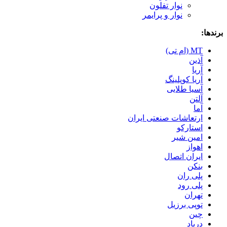
نوار تفلون
نوار و پرایمر
برندها:
MT (ام تی)
آذین
آریا
آریا کوپلینگ
آسیا طلایی
آلتن
آما
ارتعاشات صنعتی ایران
استارکو
امین شیر
اهواز
ایران اتصال
بنکن
پلی ران
پلی رود
تهران
توپی برزیل
چین
درپاد