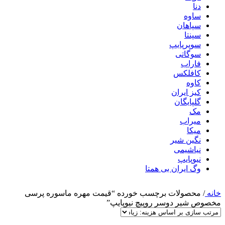
دنا
ساوه
سپاهان
سپنتا
سوپرپایپ
سوگاتی
فاراب
کافلکس
کاوه
کیز ایران
گلپایگان
مک
میراب
میکا
نگین شیر
نیاشیمی
نیوپایپ
وگ ایران بی همتا
خانه
/
محصولات برچسب خورده “قیمت مهره ماسوره پرسی
مخصوص شیر دوسر روپیچ نیوپایپ”