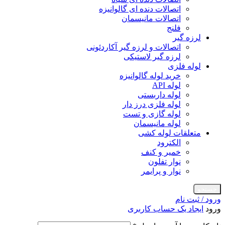
اتصالات دنده ای گالوانیزه
اتصالات مانیسمان
فلنج
لرزه گیر
اتصالات و لرزه گیر آکاردئونی
لرزه گیر لاستیکی
لوله فلزی
خرید لوله گالوانیزه
لوله API
لوله داربستی
لوله فلزی درز دار
لوله گازی و تست
لوله مانیسمان
متعلقات لوله کشی
الکترود
خمیر و کنف
نوار تفلون
نوار و پرایمر
جستجو
ورود / ثبت نام
ورود
ایجاد یک حساب کاربری