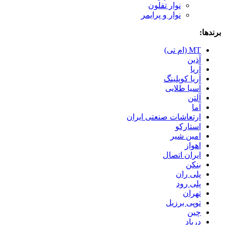
نوار تفلون
نوار و پرایمر
برندها:
MT (ام تی)
آذین
آریا
آریا کوپلینگ
آسیا طلایی
آلتن
آما
ارتعاشات صنعتی ایران
استارکو
امین شیر
اهواز
ایران اتصال
بنکن
پلی ران
پلی رود
تهران
توپی برزیل
چین
درپاد