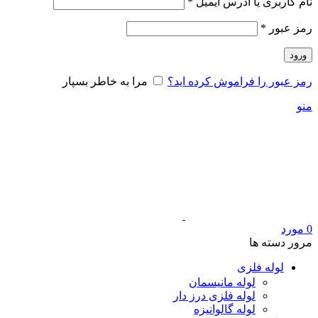
الزامی
نام کاربری یا آدرس ایمیل
*
الزامی
رمز عبور
*
ورود
رمز عبور را فراموش کرده اید؟
مرا به خاطر بسپار
منو
0
مورد
مرور دسته ها
لوله فلزی
لوله مانیسمان
لوله فلزی درز دار
لوله گالوانیزه