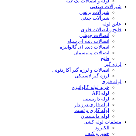
لوله و اتصالات تک لایه
شیرآلات صنعتی
شیرآلات برنجی
شیرآلات چدنی
عایق لوله
فلنج و اتصالات فلزی
اتصالات جوشی
اتصالات دنده ای سیاه
اتصالات دنده ای گالوانیزه
اتصالات مانیسمان
فلنج
لرزه گیر
اتصالات و لرزه گیر آکاردئونی
لرزه گیر لاستیکی
لوله فلزی
خرید لوله گالوانیزه
لوله API
لوله داربستی
لوله فلزی درز دار
لوله گازی و تست
لوله مانیسمان
متعلقات لوله کشی
الکترود
خمیر و کنف