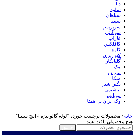
دنا
ساوه
سپاهان
سپنتا
سوپرپایپ
سوگاتی
فاراب
کافلکس
کاوه
کیز ایران
گلپایگان
مک
میراب
میکا
نگین شیر
نیاشیمی
نیوپایپ
وگ ایران بی همتا
خانه
/
محصولات برچسب خورده “لوله گالوانیزه 4 اینچ سپنتا”
هیچ محصولی یافت نشد.
جستجو