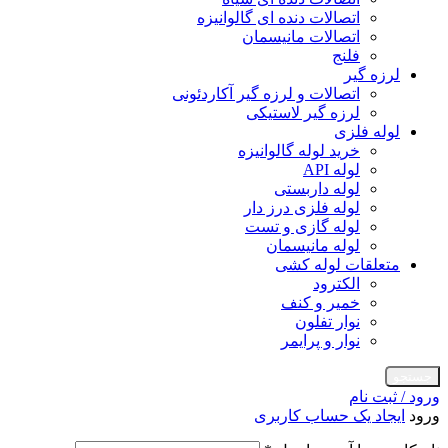
اتصالات دنده ای گالوانیزه
اتصالات مانیسمان
فلنج
لرزه گیر
اتصالات و لرزه گیر آکاردئونی
لرزه گیر لاستیکی
لوله فلزی
خرید لوله گالوانیزه
لوله API
لوله داربستی
لوله فلزی درز دار
لوله گازی و تست
لوله مانیسمان
متعلقات لوله کشی
الکترود
خمیر و کنف
نوار تفلون
نوار و پرایمر
جستجو
ورود / ثبت نام
ورود
ایجاد یک حساب کاربری