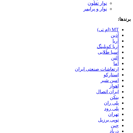
نوار تفلون
نوار و پرایمر
برندها:
MT (ام تی)
آذین
آریا
آریا کوپلینگ
آسیا طلایی
آلتن
آما
ارتعاشات صنعتی ایران
استارکو
امین شیر
اهواز
ایران اتصال
بنکن
پلی ران
پلی رود
تهران
توپی برزیل
چین
درپاد