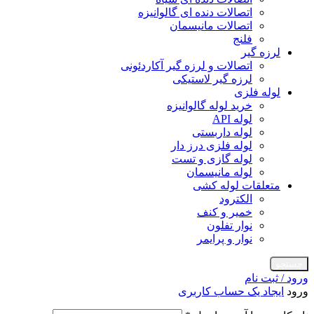
اتصالات دنده ای گالوانیزه
اتصالات مانیسمان
فلنج
لرزه گیر
اتصالات و لرزه گیر آکاردئونی
لرزه گیر لاستیکی
لوله فلزی
خرید لوله گالوانیزه
لوله API
لوله داربستی
لوله فلزی درز دار
لوله گازی و تست
لوله مانیسمان
متعلقات لوله کشی
الکترود
خمیر و کنف
نوار تفلون
نوار و پرایمر
جستجو
ورود / ثبت نام
ورود
ایجاد یک حساب کاربری