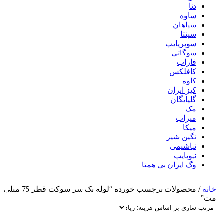
دنا
ساوه
سپاهان
سپنتا
سوپرپایپ
سوگاتی
فاراب
کافلکس
کاوه
کیز ایران
گلپایگان
مک
میراب
میکا
نگین شیر
نیاشیمی
نیوپایپ
وگ ایران بی همتا
خانه
/
محصولات برچسب خورده “لوله یک سر سوکت قطر 75 میلی
مت”