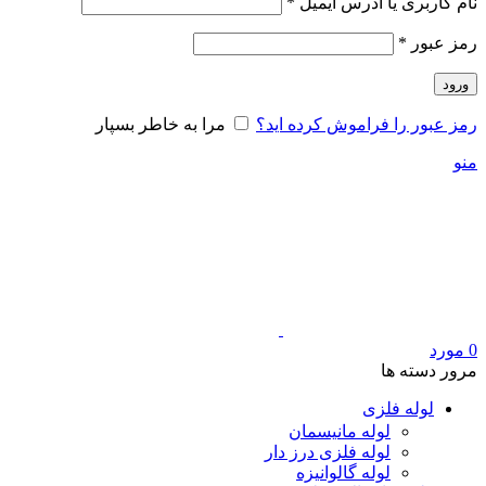
الزامی
نام کاربری یا آدرس ایمیل
*
الزامی
رمز عبور
*
ورود
رمز عبور را فراموش کرده اید؟
مرا به خاطر بسپار
منو
0
مورد
مرور دسته ها
لوله فلزی
لوله مانیسمان
لوله فلزی درز دار
لوله گالوانیزه