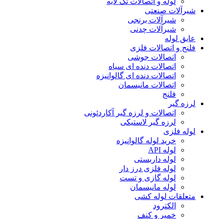
لوله و اتصالات تک لایه
شیرآلات صنعتی
شیرآلات برنجی
شیرآلات چدنی
عایق لوله
فلنج و اتصالات فلزی
اتصالات جوشی
اتصالات دنده ای سیاه
اتصالات دنده ای گالوانیزه
اتصالات مانیسمان
فلنج
لرزه گیر
اتصالات و لرزه گیر آکاردئونی
لرزه گیر لاستیکی
لوله فلزی
خرید لوله گالوانیزه
لوله API
لوله داربستی
لوله فلزی درز دار
لوله گازی و تست
لوله مانیسمان
متعلقات لوله کشی
الکترود
خمیر و کنف