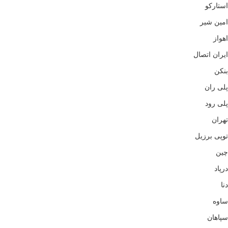
استارکو
امین شیر
اهواز
ایران اتصال
بنکن
پلی ران
پلی رود
تهران
توپی برزیل
چین
درپاد
دنا
ساوه
سپاهان