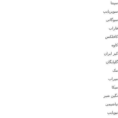
سپنتا
سوپرپایپ
سوگاتی
فاراب
کافلکس
کاوه
کیز ایران
گلپایگان
مک
میراب
میکا
نگین شیر
نیاشیمی
نیوپایپ