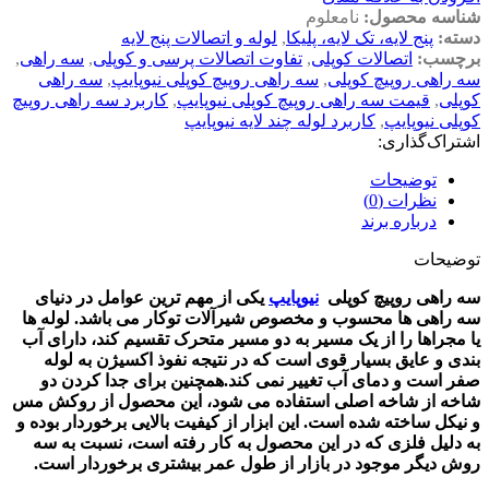
شناسه محصول:
نامعلوم
دسته:
پنج لایه، تک لایه، پلیکا
,
لوله و اتصالات پنج لایه
برچسب:
اتصالات کوپلی
,
تفاوت اتصالات پرسی و کوپلی
,
سه راهی
,
سه راهی روپیچ کوپلی
,
سه راهی روپیچ کوپلی نیوپایپ
,
سه راهی
کوپلی
,
قیمت سه راهی روپیچ کوپلی نیوپایپ
,
کاربرد سه راهی روپیچ
کوپلی نیوپایپ
,
کاربرد لوله چند لایه نیوپایپ
اشتراک‌گذاری:
توضیحات
نظرات (0)
درباره برند
توضیحات
سه راهی روپیچ کوپلی
نیوپایپ
ی
کی از مهم ترین عوامل در دنیای
سه راهی ها محسوب و مخصوص شیرآلات توکار می باشد. لوله ها
یا مجراها را از یک مسیر به دو مسیر متحرک تقسیم کند، دارای آب
بندی و عایق بسیار قوی است که در نتیجه نفوذ اکسیژن به لوله
صفر است و دمای آب تغییر نمی کند.همچنین برای جدا کردن دو
شاخه از شاخه اصلی استفاده می شود، این محصول از روکش مس
و نیکل ساخته شده است. این ابزار از کیفیت بالایی برخوردار بوده و
به دلیل فلزی که در این محصول به کار رفته است، نسبت به سه
روش دیگر موجود در بازار از طول عمر بیشتری برخوردار است.