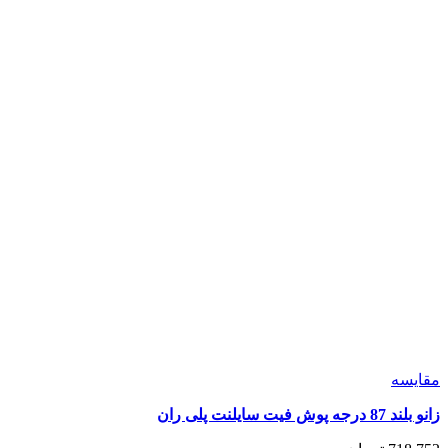
انتخاب
شوند
مقايسه
زانو بلند 87 درجه پوش فیت سایلنت پلی ران