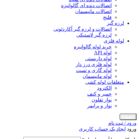
اتصالات دنده ای گالوانیزه
اتصالات مانیسمان
فلنج
لرزه گیر
اتصالات و لرزه گیر آکاردئونی
لرزه گیر لاستیکی
لوله فلزی
خرید لوله گالوانیزه
لوله API
لوله داربستی
لوله فلزی درز دار
لوله گازی و تست
لوله مانیسمان
متعلقات لوله کشی
الکترود
خمیر و کنف
نوار تفلون
نوار و پرایمر
جستجو
ورود / ثبت نام
ورود
ایجاد یک حساب کاربری