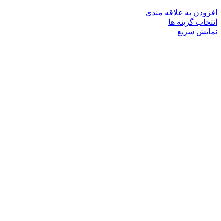
افزودن به علاقه مندی
این
انتخاب گزینه ها
محصول
نمایش سریع
دارای
انواع
مختلفی
می
باشد.
گزینه
ها
ممکن
است
در
صفحه
محصول
انتخاب
شوند