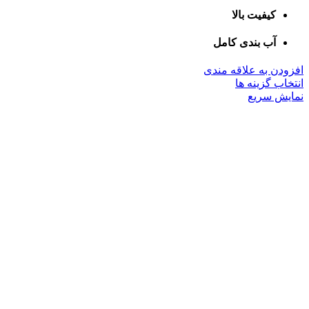
کیفیت بالا
آب بندی کامل
افزودن به علاقه مندی
این
انتخاب گزینه ها
محصول
نمایش سریع
دارای
انواع
مختلفی
می
باشد.
گزینه
ها
ممکن
است
در
صفحه
محصول
انتخاب
شوند