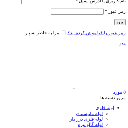
الزامی
نام کاربری یا آدرس ایمیل
*
الزامی
رمز عبور
*
ورود
رمز عبور را فراموش کرده اید؟
مرا به خاطر بسپار
منو
0
مورد
مرور دسته ها
لوله فلزی
لوله مانیسمان
لوله فلزی درز دار
لوله گالوانیزه