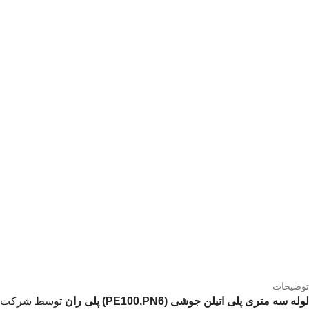
توضیحات
لوله سه متری پلی اتیلن جوشی (PE100,PN6) پلی ران
توسط شرکت