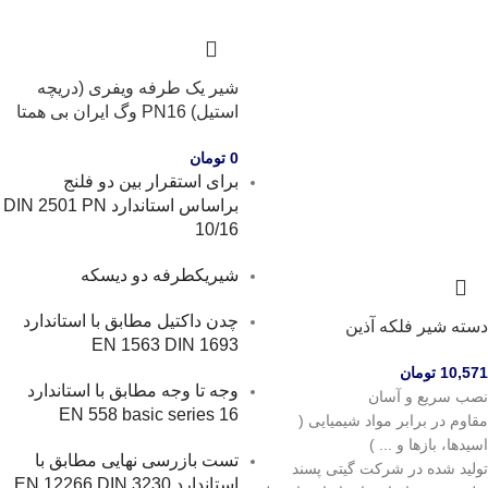
شیر یک طرفه ویفری (دریچه
استیل) PN16 وگ ایران بی همتا
0
تومان
برای استقرار بین دو فلنج
براساس استاندارد DIN 2501 PN
10/16
شیریکطرفه دو دیسکه
چدن داکتیل مطابق با استاندارد
دسته شیر فلکه آذین
EN 1563 DIN 1693
10,571
تومان
وجه تا وجه مطابق با استاندارد
نصب سریع و آسان
EN 558 basic series 16
مقاوم در برابر مواد شیمیایی (
اسیدها، بازها و ... )
تست بازرسی نهایی مطابق با
تولید شده در شرکت گیتی پسند
استاندارد EN 12266 DIN 3230