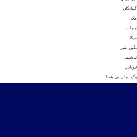
گلپایگان
مک
میراب
میکا
نگین شیر
نیاشیمی
نیوپایپ
وگ ایران بی همتا