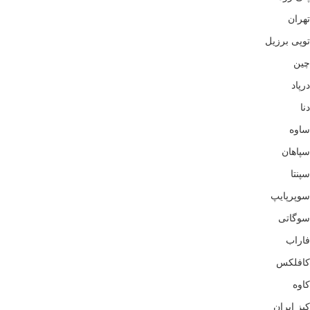
تهران
توپی برزیل
چین
درپاد
دنا
ساوه
سپاهان
سپنتا
سوپرپایپ
سوگاتی
فاراب
کافلکس
کاوه
کیز ایران