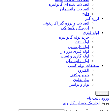
اتصالات دنده ای گالوانیزه
اتصالات مانیسمان
فلنج
لرزه گیر
اتصالات و لرزه گیر آکاردئونی
لرزه گیر لاستیکی
لوله فلزی
خرید لوله گالوانیزه
لوله API
لوله داربستی
لوله فلزی درز دار
لوله گازی و تست
لوله مانیسمان
متعلقات لوله کشی
الکترود
خمیر و کنف
نوار تفلون
نوار و پرایمر
جستجو
ورود / ثبت نام
ورود
ایجاد یک حساب کاربری