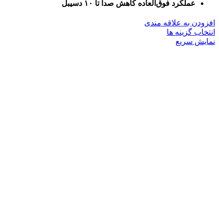
عملکرد فوق‌العاده کاهش صدا تا ۱۰ دسیبل
افزودن به علاقه مندی
این
انتخاب گزینه ها
محصول
نمایش سریع
دارای
انواع
مختلفی
می
باشد.
گزینه
ها
ممکن
است
در
صفحه
محصول
انتخاب
شوند