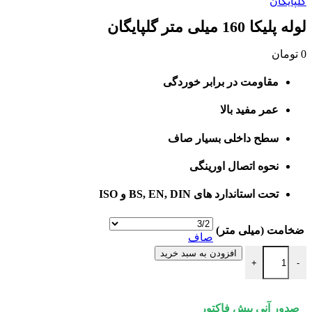
گلپایگان
لوله پلیکا 160 میلی متر گلپایگان
0
تومان
مقاومت در برابر خوردگی
عمر مفید بالا
سطح داخلی بسیار صاف
نحوه اتصال اورینگی
تحت استاندارد های BS, EN, DIN و ISO
ضخامت (میلی متر)
صاف
لوله پلیکا 160 میلی متر گلپایگان عدد
افزودن به سبد خرید
+
-
صدور آنی پیش فاکتور