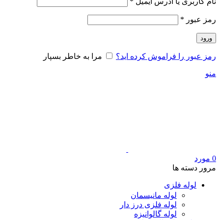
الزامی
نام کاربری یا آدرس ایمیل
*
الزامی
رمز عبور
*
ورود
رمز عبور را فراموش کرده اید؟
مرا به خاطر بسپار
منو
0
مورد
مرور دسته ها
لوله فلزی
لوله مانیسمان
لوله فلزی درز دار
لوله گالوانیزه