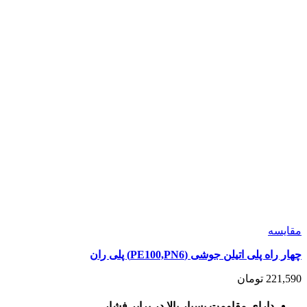
مقايسه
چهار راه پلی اتیلن جوشی (PE100,PN6) پلی ران
221,590
تومان
دارای مقاومت بسیار بالا در برابر فشار