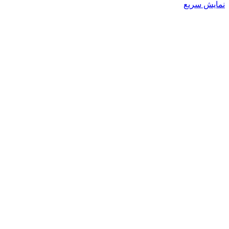
محصول
نمایش سریع
دارای
انواع
مختلفی
می
باشد.
گزینه
ها
ممکن
است
در
صفحه
محصول
انتخاب
شوند