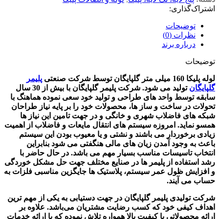
اشتراک‌گذاری:
توضیحات
نظرات (0)
درباره برند
توضیحات
لوله پلیکا 160 میلی متر گلپایگان
توسط شرکت صنعتی
پلیمر
گلپایگان
تولید می شود. شرکت پلیمر گلپایگان با بیش از 30 سال
سابقه توسط واحد های طراحی و تولید خود سعی نموده هماهنگ با
تحولات در ساخت و ساز ها، محصولات خود را بر پایه نیاز طراحان
شبکه های فاضلاب شهری و خانگی و در جهت تامین این نیاز ها
همسو نماید. امروزه سیستم های انتقال مایعات و فاضلاب از اهمیت
زیادی برخوردار می باشند و نشتی و یا معیوب بودن این سیستم
باعث به وجود آمدن زیان های مالی هنگفتی می شود بنابراین
انتخاب تاسیسات مناسب بسیار مهم می باشد. در حال حاضر با
رشد استفاده از پلیمر ها در صنایع مختلف جهت حل مشکل خوردگی
و افزایش ظول عمر سیستم، پلاستیک ها جایگزین مناسبی فلزات به
حساب می آیند.
شرکت تولیدی پلیمر گلپایگان در جهت دستیابی به یکی از مهم ترین
اهداف کیفی خود که کسب رضایت مشتریان می‌باشد. علاوه بر
ارائه محصولاتی با کیفیت بالا همواره تلاش نموده که با ارائه خدمات