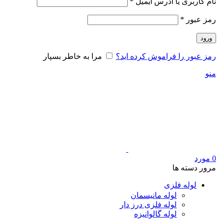
الزامی
نام کاربری یا آدرس ایمیل
*
الزامی
رمز عبور
*
ورود
رمز عبور را فراموش کرده اید؟
مرا به خاطر بسپار
منو
0
مورد
مرور دسته ها
لوله فلزی
لوله مانیسمان
لوله فلزی درز دار
لوله گالوانیزه