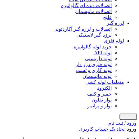
اتصالات دنده ای گالوانیزه
اتصالات مانیسمان
فلنج
لرزه گیر
اتصالات و لرزه گیر آکاردئونی
لرزه گیر لاستیکی
لوله فلزی
خرید لوله گالوانیزه
لوله API
لوله داربستی
لوله فلزی درز دار
لوله گازی و تست
لوله مانیسمان
متعلقات لوله کشی
الکترود
خمیر و کنف
نوار تفلون
نوار و پرایمر
جستجو
ورود / ثبت نام
ورود
ایجاد یک حساب کاربری