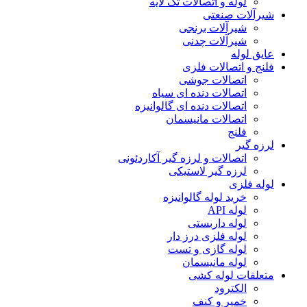
لوله و اتصالات تک لایه
شیرآلات صنعتی
شیرآلات برنجی
شیرآلات چدنی
عایق لوله
فلنج و اتصالات فلزی
اتصالات جوشی
اتصالات دنده ای سیاه
اتصالات دنده ای گالوانیزه
اتصالات مانیسمان
فلنج
لرزه گیر
اتصالات و لرزه گیر آکاردئونی
لرزه گیر لاستیکی
لوله فلزی
خرید لوله گالوانیزه
لوله API
لوله داربستی
لوله فلزی درز دار
لوله گازی و تست
لوله مانیسمان
متعلقات لوله کشی
الکترود
خمیر و کنف