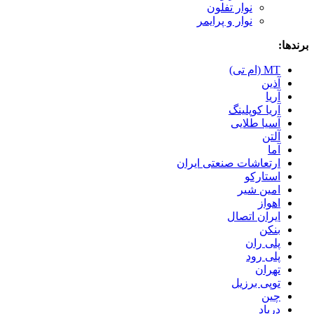
نوار تفلون
نوار و پرایمر
برندها:
MT (ام تی)
آذین
آریا
آریا کوپلینگ
آسیا طلایی
آلتن
آما
ارتعاشات صنعتی ایران
استارکو
امین شیر
اهواز
ایران اتصال
بنکن
پلی ران
پلی رود
تهران
توپی برزیل
چین
درپاد