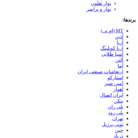
نوار تفلون
نوار و پرایمر
برندها:
MT (ام تی)
آذین
آریا
آریا کوپلینگ
آسیا طلایی
آلتن
آما
ارتعاشات صنعتی ایران
استارکو
امین شیر
اهواز
ایران اتصال
بنکن
پلی ران
پلی رود
تهران
توپی برزیل
چین
درپاد