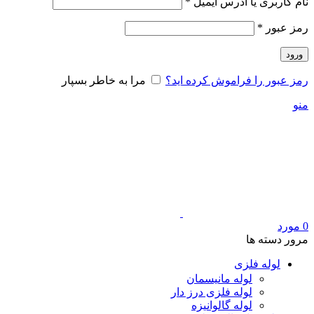
الزامی
نام کاربری یا آدرس ایمیل
*
الزامی
رمز عبور
*
ورود
رمز عبور را فراموش کرده اید؟
مرا به خاطر بسپار
منو
0
مورد
مرور دسته ها
لوله فلزی
لوله مانیسمان
لوله فلزی درز دار
لوله گالوانیزه