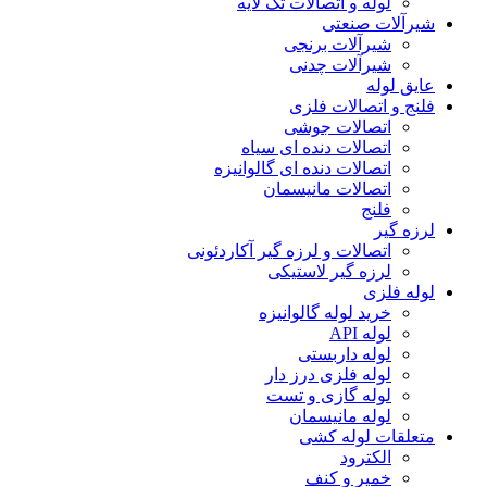
لوله و اتصالات تک لایه
شیرآلات صنعتی
شیرآلات برنجی
شیرآلات چدنی
عایق لوله
فلنج و اتصالات فلزی
اتصالات جوشی
اتصالات دنده ای سیاه
اتصالات دنده ای گالوانیزه
اتصالات مانیسمان
فلنج
لرزه گیر
اتصالات و لرزه گیر آکاردئونی
لرزه گیر لاستیکی
لوله فلزی
خرید لوله گالوانیزه
لوله API
لوله داربستی
لوله فلزی درز دار
لوله گازی و تست
لوله مانیسمان
متعلقات لوله کشی
الکترود
خمیر و کنف