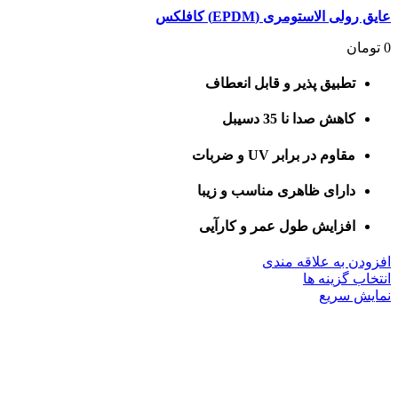
عایق رولی الاستومری (EPDM) کافلکس
0
تومان
تطبیق پذیر و قابل انعطاف
کاهش صدا نا 35 دسیبل
مقاوم در برابر UV و ضربات
دارای ظاهری مناسب و زیبا
افزایش طول عمر و کارآیی
افزودن به علاقه مندی
این
انتخاب گزینه ها
محصول
نمایش سریع
دارای
انواع
مختلفی
می
باشد.
گزینه