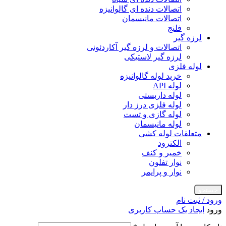
اتصالات دنده ای گالوانیزه
اتصالات مانیسمان
فلنج
لرزه گیر
اتصالات و لرزه گیر آکاردئونی
لرزه گیر لاستیکی
لوله فلزی
خرید لوله گالوانیزه
لوله API
لوله داربستی
لوله فلزی درز دار
لوله گازی و تست
لوله مانیسمان
متعلقات لوله کشی
الکترود
خمیر و کنف
نوار تفلون
نوار و پرایمر
جستجو
ورود / ثبت نام
ورود
ایجاد یک حساب کاربری