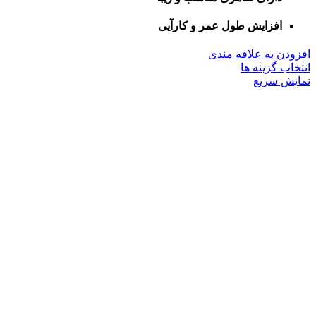
افزایش طول عمر و کارآیی
افزودن به علاقه مندی
این
انتخاب گزینه ها
محصول
نمایش سریع
دارای
انواع
مختلفی
می
باشد.
گزینه
ها
ممکن
است
در
صفحه
محصول
انتخاب
شوند