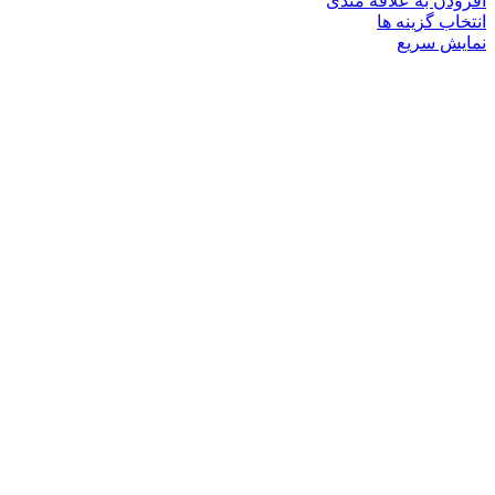
افزودن به علاقه مندی
این
انتخاب گزینه ها
محصول
نمایش سریع
دارای
انواع
مختلفی
می
باشد.
گزینه
ها
ممکن
است
در
صفحه
محصول
انتخاب
شوند