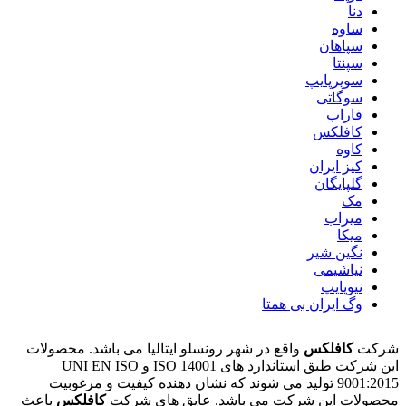
دنا
ساوه
سپاهان
سپنتا
سوپرپایپ
سوگاتی
فاراب
کافلکس
کاوه
کیز ایران
گلپایگان
مک
میراب
میکا
نگین شیر
نیاشیمی
نیوپایپ
وگ ایران بی همتا
شرکت
کافلکس
واقع در شهر رونسلو ایتالیا می باشد. محصولات
این شرکت طبق استاندارد های ISO 14001 و UNI EN ISO
9001:2015 تولید می شوند که نشان دهنده کیفیت و مرغوبیت
محصولات این شرکت می باشد. عایق های شرکت
کافلکس
باعث