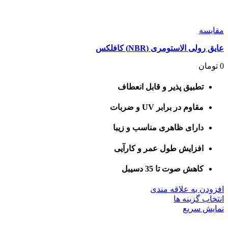
مقايسه
عایق رولی الاستومری (NBR) کافلکس
0
تومان
تطبیق پذیر و قابل انعطاف
مقاوم در برابر UV و ضربات
دارای ظاهری مناسب و زیبا
افزایش طول عمر و کارآیی
کاهش صوت تا 35 دسیبل
افزودن به علاقه مندی
این
انتخاب گزینه ها
محصول
نمایش سریع
دارای
انواع