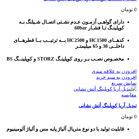
0
تومان
دارای گواهـی آزمـون عـدم نشـتی اتصـال شـیلنگ بـه
کوپلینـگ تـا فشـار 60bar
کدهــای HC1500 و HC2500 بــه ترتیــب بــا قطرهــای
داخلــی 38 و 65 میلیمتـر
مخصـوص نصـب بـر روی کوپلینـگ STORZ و کوپلینــگ BS
افزودن به علاقه مندی
افزودن به سبد خرید
نمایش سریع
مقايسه
تبدیل آریا کوپلینگ آتش نشانی
0
تومان
قابلیت تولید با دو نوع متریال آلیاژ پایه مس و آلیاژ آلومینیوم