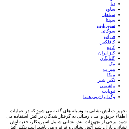
دنا
ساوه
سپاهان
سپنتا
سوپرپایپ
سوگاتی
فاراب
کافلکس
کاوه
کیز ایران
گلپایگان
مک
میراب
میکا
نگین شیر
نیاشیمی
نیوپایپ
وگ ایران بی همتا
تجهیزات آتش نشانی به وسیله های گفته می شود که در عملیات
اطفاء حریق و امداد رسانی به گرفتار شدگان در آتش استفاده می
شود. برخی از تجهیزات آتش نشانی شامل اسپرینکلر، جعبه آتش
نشانی، نازل، شیر آتش نشانی و قرقره می باشد. اسپرینکلر آتش