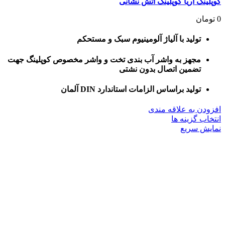
کوپلینگ آریا کوپلینگ آتش نشانی
0
تومان
تولید با آلیاژ آلومینیوم سبک و مستحکم
مجهز به واشر آب بندی تخت و واشر مخصوص کوپلینگ جهت
تضمین اتصال بدون نشتی
تولید براساس الزامات استاندارد DIN آلمان
افزودن به علاقه مندی
این
انتخاب گزینه ها
محصول
نمایش سریع
دارای
انواع
مختلفی
می
باشد.
گزینه
ها
ممکن
است
در