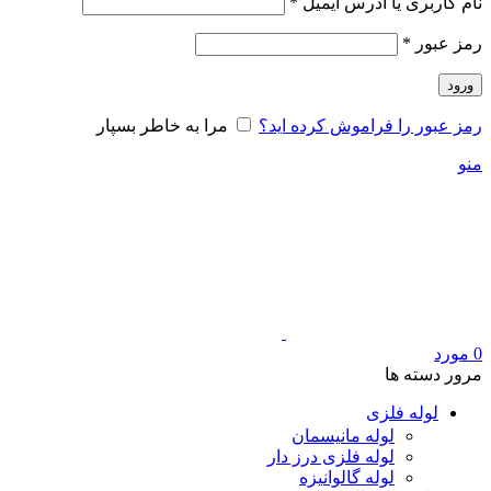
الزامی
نام کاربری یا آدرس ایمیل
*
الزامی
رمز عبور
*
ورود
رمز عبور را فراموش کرده اید؟
مرا به خاطر بسپار
منو
0
مورد
مرور دسته ها
لوله فلزی
لوله مانیسمان
لوله فلزی درز دار
لوله گالوانیزه