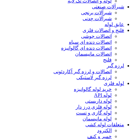
لوله و اتصالات تک لایه
شیرآلات صنعتی
شیرآلات برنجی
شیرآلات چدنی
عایق لوله
فلنج و اتصالات فلزی
اتصالات جوشی
اتصالات دنده ای سیاه
اتصالات دنده ای گالوانیزه
اتصالات مانیسمان
فلنج
لرزه گیر
اتصالات و لرزه گیر آکاردئونی
لرزه گیر لاستیکی
لوله فلزی
خرید لوله گالوانیزه
لوله API
لوله داربستی
لوله فلزی درز دار
لوله گازی و تست
لوله مانیسمان
متعلقات لوله کشی
الکترود
خمیر و کنف