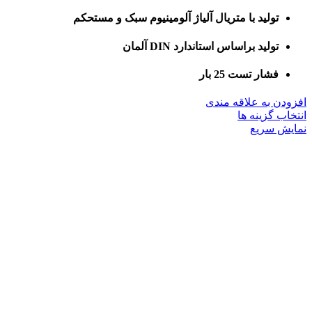
تولید با متریال آلیاژ آلومینیوم سبک و مستحکم
تولید براساس استاندارد DIN آلمان
فشار تست 25 بار
افزودن به علاقه مندی
این
انتخاب گزینه ها
محصول
نمایش سریع
دارای
انواع
مختلفی
می
باشد.
گزینه
ها
ممکن
است
در
صفحه
محصول
انتخاب