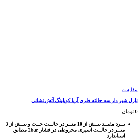
مقايسه
نازل شیر دار سه حالته فلزی آریا کوپلینگ آتش نشانی
0
تومان
بــرد مفیــد بیــش از 10 متــر در حالــت جــت و بیــش از 3
متــر در حالــت اسپری مخروطی در فشار 2bar مطابق
استاندارد