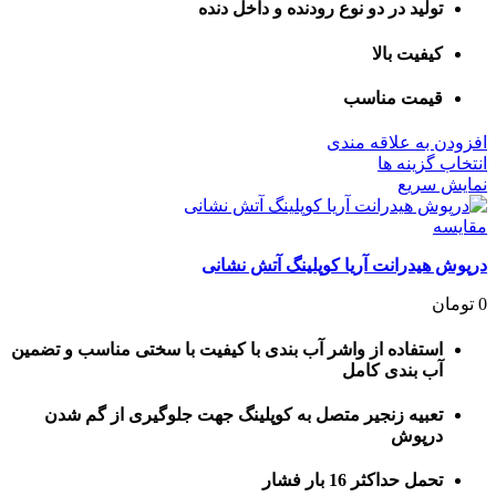
تولید در دو نوع رودنده و داخل دنده
کیفیت بالا
قیمت مناسب
افزودن به علاقه مندی
این
انتخاب گزینه ها
محصول
نمایش سریع
دارای
انواع
مقايسه
مختلفی
درپوش هیدرانت آریا کوپلینگ آتش نشانی
می
باشد.
0
تومان
گزینه
ها
استفاده از واشر آب بندی با کیفیت با سختی مناسب و تضمین
ممکن
آب بندی کامل
است
در
تعبیه زنجیر متصل به کوپلینگ جهت جلوگیری از گم شدن
صفحه
درپوش
محصول
انتخاب
شوند
تحمل حداکثر 16 بار فشار