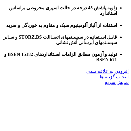
زاویه پاشش 45 درجه در حالت اسپری مخروطی براساس
استاندارد
استفاده از آلیاژ آلومینیوم سبک و مقاوم به خوردگی و ضربه
قابـل اسـتفاده در سیسـتمهای اتصـاالت STORZ,BS و سـایر
سیسـتمهای آبرسانی آتش نشانی
تولید و آزمون مطابق الزامات اسـتانداردهای 15182 BSEN و
671 BSEN
افزودن به علاقه مندی
این
انتخاب گزینه ها
محصول
نمایش سریع
دارای
انواع
مختلفی
می
باشد.
گزینه
ها
ممکن