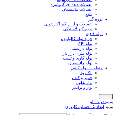
اتصالات دنده ای گالوانیزه
اتصالات مانیسمان
فلنج
لرزه گیر
اتصالات و لرزه گیر آکاردئونی
لرزه گیر لاستیکی
لوله فلزی
خرید لوله گالوانیزه
لوله API
لوله داربستی
لوله فلزی درز دار
لوله گازی و تست
لوله مانیسمان
متعلقات لوله کشی
الکترود
خمیر و کنف
نوار تفلون
نوار و پرایمر
جستجو
ورود / ثبت نام
ورود
ایجاد یک حساب کاربری