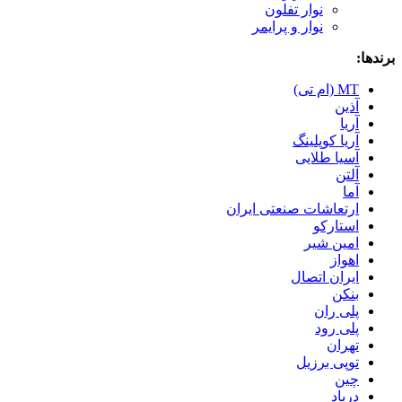
نوار تفلون
نوار و پرایمر
برندها:
MT (ام تی)
آذین
آریا
آریا کوپلینگ
آسیا طلایی
آلتن
آما
ارتعاشات صنعتی ایران
استارکو
امین شیر
اهواز
ایران اتصال
بنکن
پلی ران
پلی رود
تهران
توپی برزیل
چین
درپاد