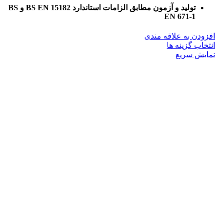
تولید و آزمون مطابق الزامات استاندارد BS EN 15182 و BS
EN 671-1
افزودن به علاقه مندی
این
انتخاب گزینه ها
محصول
نمایش سریع
دارای
انواع
مختلفی
می
باشد.
گزینه
ها
ممکن
است
در
صفحه
محصول
انتخاب
شوند