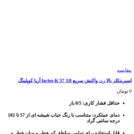
مقايسه
اسپرینکلر بالا زن واکنش سریع 3/8 57 factor-K آریا کوپلینگ
0
تومان
حداقل فشار کاری: 0/5 بار
دمای عملکرد: متناسب با رنگ حباب شیشه ای از 57 تا 182
درجه سانتی گراد
قابل استفاده برای تمامی مناطق کم خطر و میان خطر و