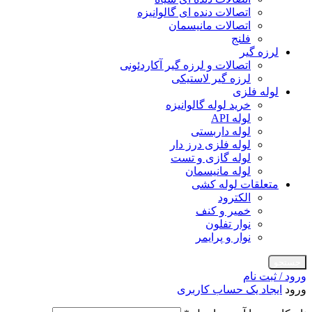
اتصالات دنده ای گالوانیزه
اتصالات مانیسمان
فلنج
لرزه گیر
اتصالات و لرزه گیر آکاردئونی
لرزه گیر لاستیکی
لوله فلزی
خرید لوله گالوانیزه
لوله API
لوله داربستی
لوله فلزی درز دار
لوله گازی و تست
لوله مانیسمان
متعلقات لوله کشی
الکترود
خمیر و کنف
نوار تفلون
نوار و پرایمر
جستجو
ورود / ثبت نام
ورود
ایجاد یک حساب کاربری