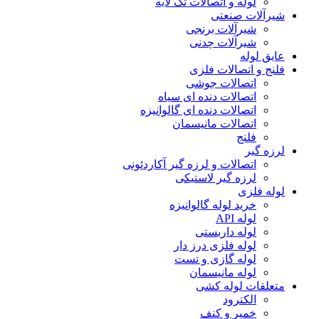
لوله و اتصالات تک لایه
شیرآلات صنعتی
شیرآلات برنجی
شیرآلات چدنی
عایق لوله
فلنج و اتصالات فلزی
اتصالات جوشی
اتصالات دنده ای سیاه
اتصالات دنده ای گالوانیزه
اتصالات مانیسمان
فلنج
لرزه گیر
اتصالات و لرزه گیر آکاردئونی
لرزه گیر لاستیکی
لوله فلزی
خرید لوله گالوانیزه
لوله API
لوله داربستی
لوله فلزی درز دار
لوله گازی و تست
لوله مانیسمان
متعلقات لوله کشی
الکترود
خمیر و کنف