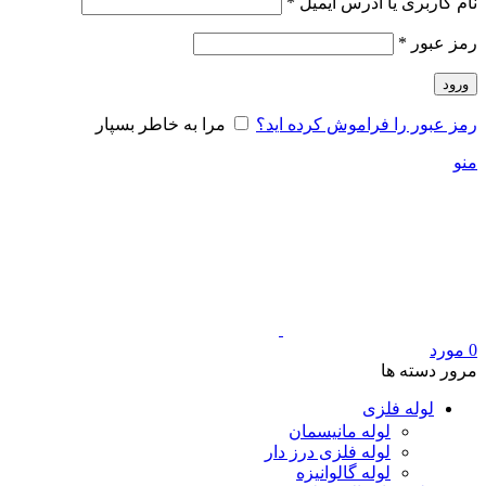
الزامی
نام کاربری یا آدرس ایمیل
*
الزامی
رمز عبور
*
ورود
رمز عبور را فراموش کرده اید؟
مرا به خاطر بسپار
منو
0
مورد
مرور دسته ها
لوله فلزی
لوله مانیسمان
لوله فلزی درز دار
لوله گالوانیزه