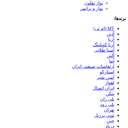
نوار تفلون
نوار و پرایمر
برندها:
MT (ام تی)
آذین
آریا
آریا کوپلینگ
آسیا طلایی
آلتن
آما
ارتعاشات صنعتی ایران
استارکو
امین شیر
اهواز
ایران اتصال
بنکن
پلی ران
پلی رود
تهران
توپی برزیل
چین
درپاد