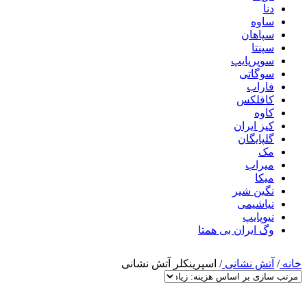
دنا
ساوه
سپاهان
سپنتا
سوپرپایپ
سوگاتی
فاراب
کافلکس
کاوه
کیز ایران
گلپایگان
مک
میراب
میکا
نگین شیر
نیاشیمی
نیوپایپ
وگ ایران بی همتا
خانه
/
آتش نشانی
/
اسپرینکلر آتش نشانی