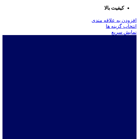
کیفیت بالا
افزودن به علاقه مندی
این
انتخاب گزینه ها
محصول
نمایش سریع
دارای
انواع
مختلفی
می
باشد.
گزینه
ها
ممکن
است
در
صفحه
محصول
انتخاب
شوند