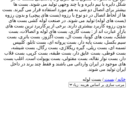
شکل دایره یا نیم دایره و یا چند وجهی تولید می شوند. بست ها
بیشتر برای اتصال دو شی به هم مورد استفاده قرار می گیرند. بست
ها از لحاظ اتصال در دو نوع با رزوه (بست های پیچی) و بدون رزوه
(بست های لوله) تولید می شوند. در صنعت لوله کشی بست های
بدون رزوه کاربرد بیشتری دارند. برخی از پرکاربرد ترین بست های
بازار عبارت اند از : بست گازی، بست های لوله و اتصالات، بست
شلنگ، بست های گونیا، بست ال، بست اگزوز، بست باتری، بست
سیم بکسل، بست پایه دار، بست پروانه ای، بست تابلو، کلیپس
تسمه ای، بست ریلی، گیره ریگلاژی، بست رگال، بست شیشه،
بست قوطی، بست عایق دار، بست طبقه، بست کرپی، بست قلاب
دار، بست نوار نقاله، بست مفتولی، بست یوبولت است. اغلب بست
های موجود در ایران وارداتی می باشند و فقط چند برند در داخل
ایران تولید می شوند.
خانه
/
بست
/
بست لوله