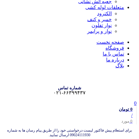
جعبه آتش نشانی
متعلقات لوله کشی
الکترود
خمیر و کنف
نوار تفلون
نوار و پرایمر
صفحه نخست
فروشگاه
تماس با ما
درباره ما
بلاگ
شماره تماس
۰۲۱-۶۶۳۹۹۴۳۷
0
0
تومان
/
0
مورد
برای استعلام پیش فاکتور لیست درخواستی خود را از طریق پیام رسان ها به شماره
09024111930 ارسال نمایید.