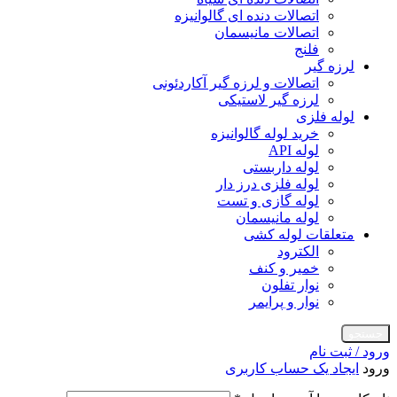
اتصالات دنده ای گالوانیزه
اتصالات مانیسمان
فلنج
لرزه گیر
اتصالات و لرزه گیر آکاردئونی
لرزه گیر لاستیکی
لوله فلزی
خرید لوله گالوانیزه
لوله API
لوله داربستی
لوله فلزی درز دار
لوله گازی و تست
لوله مانیسمان
متعلقات لوله کشی
الکترود
خمیر و کنف
نوار تفلون
نوار و پرایمر
جستجو
ورود / ثبت نام
ورود
ایجاد یک حساب کاربری