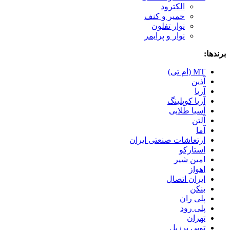
الکترود
خمیر و کنف
نوار تفلون
نوار و پرایمر
برندها:
MT (ام تی)
آذین
آریا
آریا کوپلینگ
آسیا طلایی
آلتن
آما
ارتعاشات صنعتی ایران
استارکو
امین شیر
اهواز
ایران اتصال
بنکن
پلی ران
پلی رود
تهران
توپی برزیل