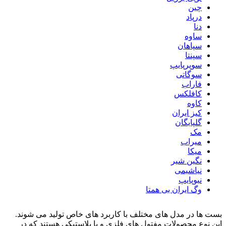
چین
درپاد
دنا
ساوه
سپاهان
سپنتا
سوپرپایپ
سوگاتی
فاراب
کافلکس
کاوه
کیز ایران
گلپایگان
مک
میراب
میکا
نگین شیر
نیاشیمی
نیوپایپ
وگ ایران بی همتا
بست ها در مدل های مختلف با کاربرد های خاص تولید می شوند.
این نوع محصولات مفتول های فلزی و یا پلاستیکی هستند که در