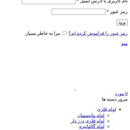
الزامی
نام کاربری یا آدرس ایمیل
*
الزامی
رمز عبور
*
ورود
رمز عبور را فراموش کرده اید؟
مرا به خاطر بسپار
منو
0
مورد
مرور دسته ها
لوله فلزی
لوله مانیسمان
لوله فلزی درز دار
لوله گالوانیزه