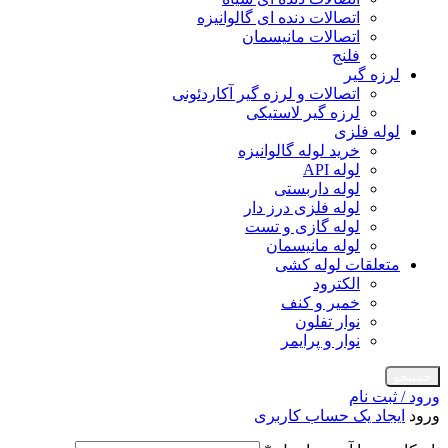
اتصالات دنده ای گالوانیزه
اتصالات مانیسمان
فلنج
لرزه گیر
اتصالات و لرزه گیر آکاردئونی
لرزه گیر لاستیکی
لوله فلزی
خرید لوله گالوانیزه
لوله API
لوله داربستی
لوله فلزی درز دار
لوله گازی و تست
لوله مانیسمان
متعلقات لوله کشی
الکترود
خمیر و کنف
نوار تفلون
نوار و پرایمر
جستجو
ورود / ثبت نام
ورود
ایجاد یک حساب کاربری