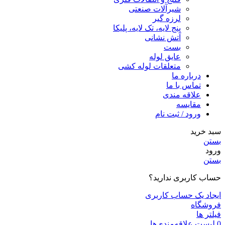
شیرآلات صنعتی
لرزه گیر
پنج لایه، تک لایه، پلیکا
آتش نشانی
بست
عایق لوله
متعلقات لوله کشی
درباره ما
تماس با ما
علاقه مندی
مقايسه
ورود / ثبت نام
سبد خرید
بستن
ورود
بستن
حساب کاربری ندارید؟
ایجاد یک حساب کاربری
فروشگاه
فیلتر ها
0
لیست علاقه‌مندی‌ها