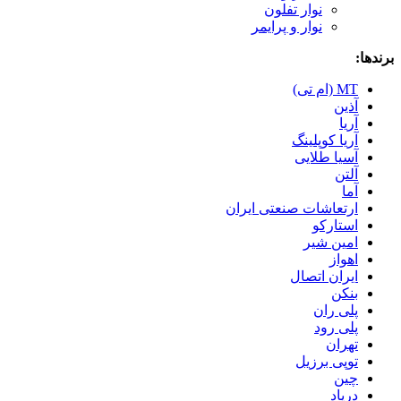
نوار تفلون
نوار و پرایمر
برندها:
MT (ام تی)
آذین
آریا
آریا کوپلینگ
آسیا طلایی
آلتن
آما
ارتعاشات صنعتی ایران
استارکو
امین شیر
اهواز
ایران اتصال
بنکن
پلی ران
پلی رود
تهران
توپی برزیل
چین
درپاد