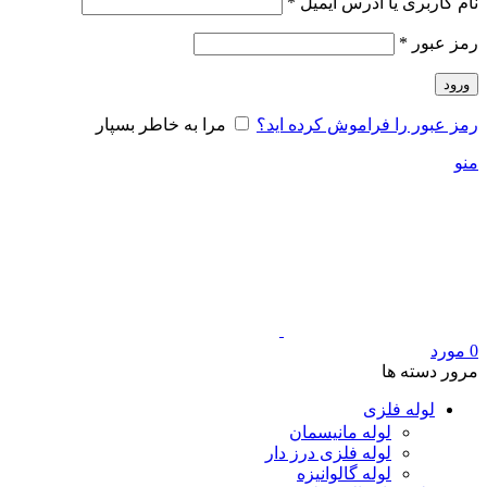
الزامی
نام کاربری یا آدرس ایمیل
*
الزامی
رمز عبور
*
ورود
رمز عبور را فراموش کرده اید؟
مرا به خاطر بسپار
منو
0
مورد
مرور دسته ها
لوله فلزی
لوله مانیسمان
لوله فلزی درز دار
لوله گالوانیزه