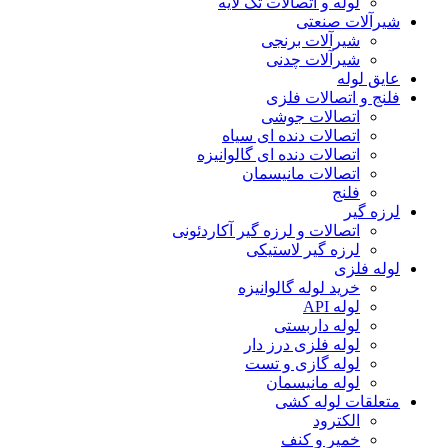
لوله و اتصالات تک لایه
شیرآلات صنعتی
شیرآلات برنجی
شیرآلات چدنی
عایق لوله
فلنج و اتصالات فلزی
اتصالات جوشی
اتصالات دنده ای سیاه
اتصالات دنده ای گالوانیزه
اتصالات مانیسمان
فلنج
لرزه گیر
اتصالات و لرزه گیر آکاردئونی
لرزه گیر لاستیکی
لوله فلزی
خرید لوله گالوانیزه
لوله API
لوله داربستی
لوله فلزی درز دار
لوله گازی و تست
لوله مانیسمان
متعلقات لوله کشی
الکترود
خمیر و کنف