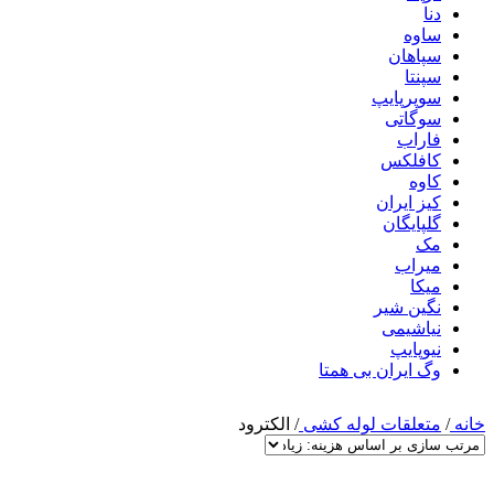
دنا
ساوه
سپاهان
سپنتا
سوپرپایپ
سوگاتی
فاراب
کافلکس
کاوه
کیز ایران
گلپایگان
مک
میراب
میکا
نگین شیر
نیاشیمی
نیوپایپ
وگ ایران بی همتا
خانه
/
متعلقات لوله کشی
/
الکترود