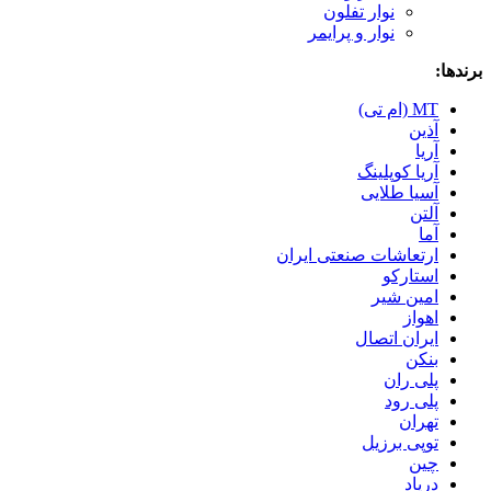
نوار تفلون
نوار و پرایمر
برندها:
MT (ام تی)
آذین
آریا
آریا کوپلینگ
آسیا طلایی
آلتن
آما
ارتعاشات صنعتی ایران
استارکو
امین شیر
اهواز
ایران اتصال
بنکن
پلی ران
پلی رود
تهران
توپی برزیل
چین
درپاد