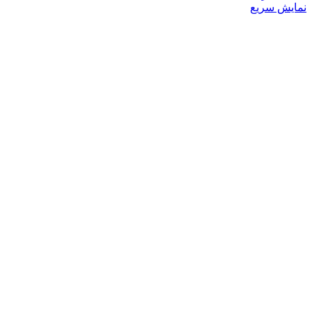
محصول
نمایش سریع
دارای
انواع
مختلفی
می
باشد.
گزینه
ها
ممکن
است
در
صفحه
محصول
انتخاب
شوند