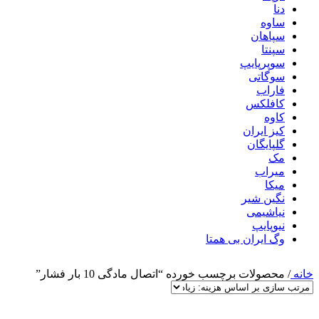
دنا
ساوه
سپاهان
سپنتا
سوپرپایپ
سوگاتی
فاراب
کافلکس
کاوه
کیز ایران
گلپایگان
مک
میراب
میکا
نگین شیر
نیاشیمی
نیوپایپ
وگ ایران بی همتا
خانه
/
محصولات برچسب خورده “اتصال مادگی 10 بار فشار”