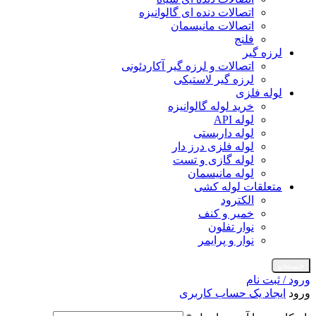
اتصالات دنده ای گالوانیزه
اتصالات مانیسمان
فلنج
لرزه گیر
اتصالات و لرزه گیر آکاردئونی
لرزه گیر لاستیکی
لوله فلزی
خرید لوله گالوانیزه
لوله API
لوله داربستی
لوله فلزی درز دار
لوله گازی و تست
لوله مانیسمان
متعلقات لوله کشی
الکترود
خمیر و کنف
نوار تفلون
نوار و پرایمر
جستجو
ورود / ثبت نام
ورود
ایجاد یک حساب کاربری