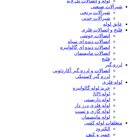
لوله و اتصالات تک لایه
شیرآلات صنعتی
شیرآلات برنجی
شیرآلات چدنی
عایق لوله
فلنج و اتصالات فلزی
اتصالات جوشی
اتصالات دنده ای سیاه
اتصالات دنده ای گالوانیزه
اتصالات مانیسمان
فلنج
لرزه گیر
اتصالات و لرزه گیر آکاردئونی
لرزه گیر لاستیکی
لوله فلزی
خرید لوله گالوانیزه
لوله API
لوله داربستی
لوله فلزی درز دار
لوله گازی و تست
لوله مانیسمان
متعلقات لوله کشی
الکترود
خمیر و کنف