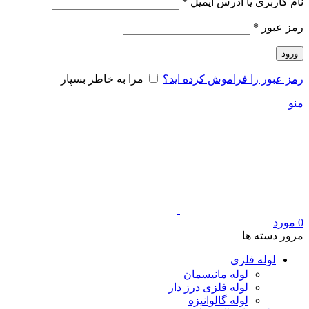
الزامی
نام کاربری یا آدرس ایمیل
*
الزامی
رمز عبور
*
ورود
رمز عبور را فراموش کرده اید؟
مرا به خاطر بسپار
منو
0
مورد
مرور دسته ها
لوله فلزی
لوله مانیسمان
لوله فلزی درز دار
لوله گالوانیزه