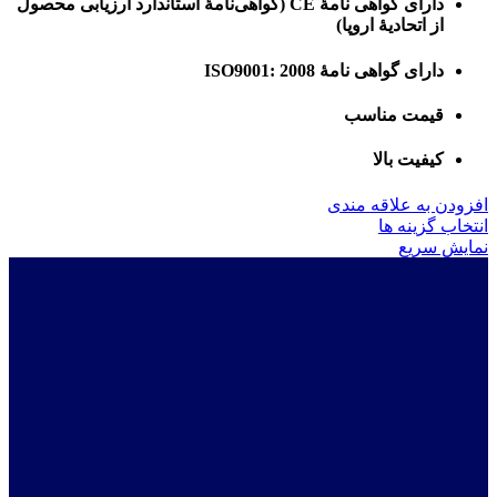
دارای گواهی نامۀ CE (گواهی‌نامۀ استاندارد ارزیابی محصول
از اتحادیۀ اروپا)
دارای گواهی نامۀ ISO9001: 2008
قیمت مناسب
کیفیت بالا
افزودن به علاقه مندی
این
انتخاب گزینه ها
محصول
نمایش سریع
دارای
انواع
مختلفی
می
باشد.
گزینه
ها
ممکن
است
در
صفحه