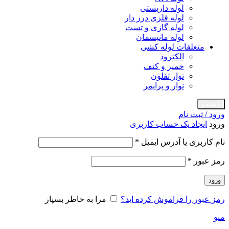
لوله داربستی
لوله فلزی درز دار
لوله گازی و تست
لوله مانیسمان
متعلقات لوله کشی
الکترود
خمیر و کنف
نوار تفلون
نوار و پرایمر
جستجو
ورود / ثبت نام
ورود
ایجاد یک حساب کاربری
الزامی
نام کاربری یا آدرس ایمیل
*
الزامی
رمز عبور
*
ورود
رمز عبور را فراموش کرده اید؟
مرا به خاطر بسپار
منو