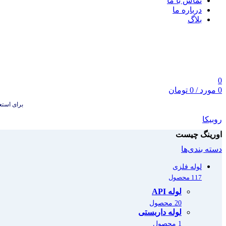
تماس با ما
درباره ما
بلاگ
0
0
مورد
/
0
تومان
برای استعلام
روبیکا
اورینگ چیست
دسته بندی‌ها
لوله فلزی
117 محصول
لوله API
20 محصول
لوله داربستی
1 محصول