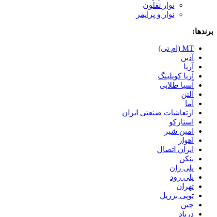
نوار تفلون
نوار و پرایمر
برندها:
MT (ام تی)
آذین
آریا
آریا کوپلینگ
آسیا طلایی
آلتن
آما
ارتعاشات صنعتی ایران
استارکو
امین شیر
اهواز
ایران اتصال
بنکن
پلی ران
پلی رود
تهران
توپی برزیل
چین
درپاد