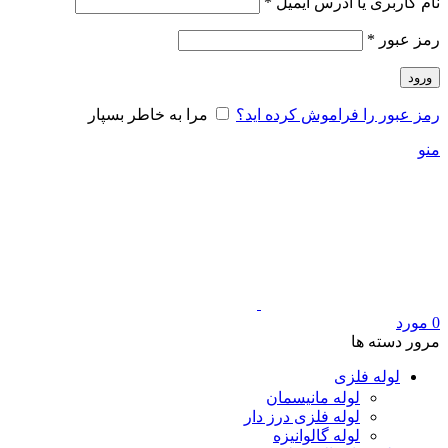
الزامی
نام کاربری یا آدرس ایمیل
*
الزامی
رمز عبور
*
ورود
رمز عبور را فراموش کرده اید؟
مرا به خاطر بسپار
منو
0
مورد
مرور دسته ها
لوله فلزی
لوله مانیسمان
لوله فلزی درز دار
لوله گالوانیزه