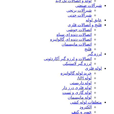
لوله و اتصالات تک لایه
شیرآلات صنعتی
شیرآلات برنجی
شیرآلات چدنی
عایق لوله
فلنج و اتصالات فلزی
اتصالات جوشی
اتصالات دنده ای سیاه
اتصالات دنده ای گالوانیزه
اتصالات مانیسمان
فلنج
لرزه گیر
اتصالات و لرزه گیر آکاردئونی
لرزه گیر لاستیکی
لوله فلزی
خرید لوله گالوانیزه
لوله API
لوله داربستی
لوله فلزی درز دار
لوله گازی و تست
لوله مانیسمان
متعلقات لوله کشی
الکترود
خمیر و کنف