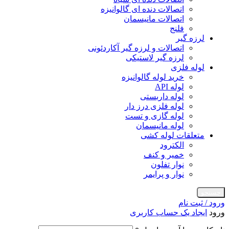
اتصالات دنده ای گالوانیزه
اتصالات مانیسمان
فلنج
لرزه گیر
اتصالات و لرزه گیر آکاردئونی
لرزه گیر لاستیکی
لوله فلزی
خرید لوله گالوانیزه
لوله API
لوله داربستی
لوله فلزی درز دار
لوله گازی و تست
لوله مانیسمان
متعلقات لوله کشی
الکترود
خمیر و کنف
نوار تفلون
نوار و پرایمر
جستجو
ورود / ثبت نام
ورود
ایجاد یک حساب کاربری