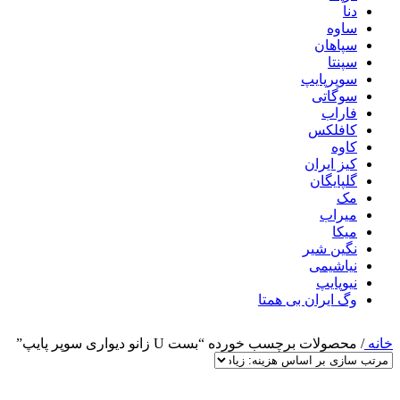
دنا
ساوه
سپاهان
سپنتا
سوپرپایپ
سوگاتی
فاراب
کافلکس
کاوه
کیز ایران
گلپایگان
مک
میراب
میکا
نگین شیر
نیاشیمی
نیوپایپ
وگ ایران بی همتا
خانه
/
محصولات برچسب خورده “بست U زانو دیواری سوپر پایپ”