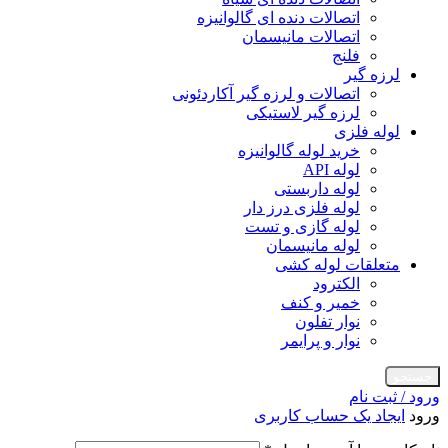
اتصالات دنده ای گالوانیزه
اتصالات مانیسمان
فلنج
لرزه گیر
اتصالات و لرزه گیر آکاردئونی
لرزه گیر لاستیکی
لوله فلزی
خرید لوله گالوانیزه
لوله API
لوله داربستی
لوله فلزی درز دار
لوله گازی و تست
لوله مانیسمان
متعلقات لوله کشی
الکترود
خمیر و کنف
نوار تفلون
نوار و پرایمر
جستجو
ورود / ثبت نام
ورود
ایجاد یک حساب کاربری