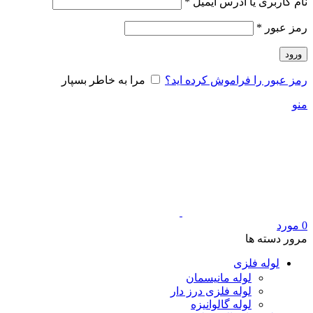
الزامی
نام کاربری یا آدرس ایمیل
*
الزامی
رمز عبور
*
ورود
رمز عبور را فراموش کرده اید؟
مرا به خاطر بسپار
منو
0
مورد
مرور دسته ها
لوله فلزی
لوله مانیسمان
لوله فلزی درز دار
لوله گالوانیزه