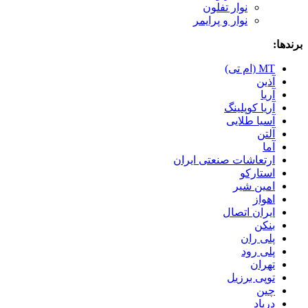
نوار تفلون
نوار و پرایمر
برندها:
MT (ام تی)
آذین
آریا
آریا کوپلینگ
آسیا طلایی
آلتن
آما
ارتعاشات صنعتی ایران
استارکو
امین شیر
اهواز
ایران اتصال
بنکن
پلی ران
پلی رود
تهران
توپی برزیل
چین
درپاد