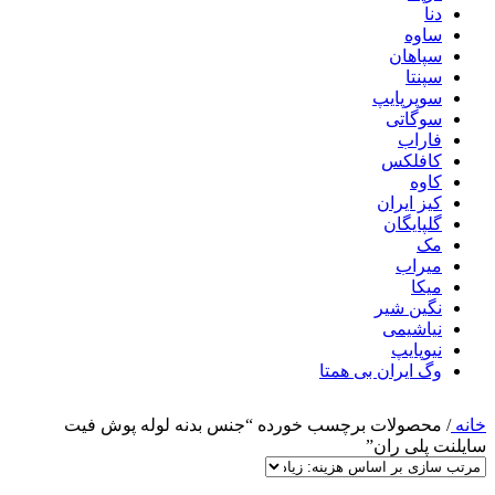
دنا
ساوه
سپاهان
سپنتا
سوپرپایپ
سوگاتی
فاراب
کافلکس
کاوه
کیز ایران
گلپایگان
مک
میراب
میکا
نگین شیر
نیاشیمی
نیوپایپ
وگ ایران بی همتا
خانه
/
محصولات برچسب خورده “جنس بدنه لوله پوش فیت
سایلنت پلی ران”