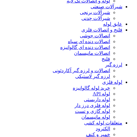
لوله و اتصالات تک لایه
شیرآلات صنعتی
شیرآلات برنجی
شیرآلات چدنی
عایق لوله
فلنج و اتصالات فلزی
اتصالات جوشی
اتصالات دنده ای سیاه
اتصالات دنده ای گالوانیزه
اتصالات مانیسمان
فلنج
لرزه گیر
اتصالات و لرزه گیر آکاردئونی
لرزه گیر لاستیکی
لوله فلزی
خرید لوله گالوانیزه
لوله API
لوله داربستی
لوله فلزی درز دار
لوله گازی و تست
لوله مانیسمان
متعلقات لوله کشی
الکترود
خمیر و کنف