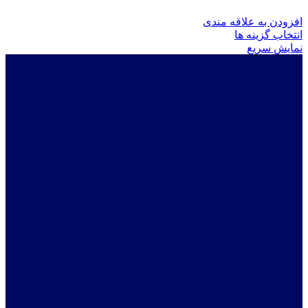
افزودن به علاقه مندی
این
انتخاب گزینه ها
محصول
نمایش سریع
دارای
انواع
مختلفی
می
باشد.
گزینه
ها
ممکن
است
در
صفحه
محصول
انتخاب
شوند