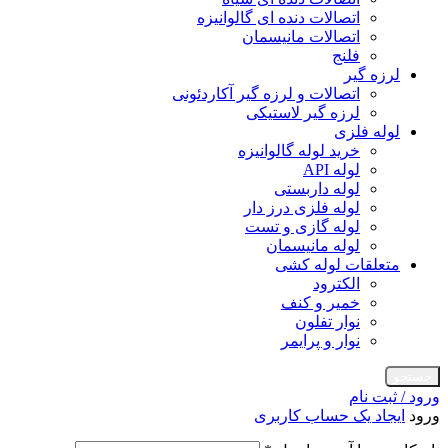
اتصالات دنده ای گالوانیزه
اتصالات مانیسمان
فلنج
لرزه گیر
اتصالات و لرزه گیر آکاردئونی
لرزه گیر لاستیکی
لوله فلزی
خرید لوله گالوانیزه
لوله API
لوله داربستی
لوله فلزی درز دار
لوله گازی و تست
لوله مانیسمان
متعلقات لوله کشی
الکترود
خمیر و کنف
نوار تفلون
نوار و پرایمر
جستجو
ورود / ثبت نام
ورود
ایجاد یک حساب کاربری