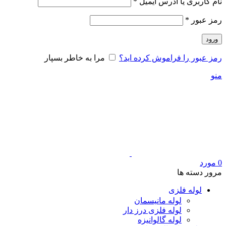
الزامی
نام کاربری یا آدرس ایمیل
*
الزامی
رمز عبور
*
ورود
رمز عبور را فراموش کرده اید؟
مرا به خاطر بسپار
منو
0
مورد
مرور دسته ها
لوله فلزی
لوله مانیسمان
لوله فلزی درز دار
لوله گالوانیزه