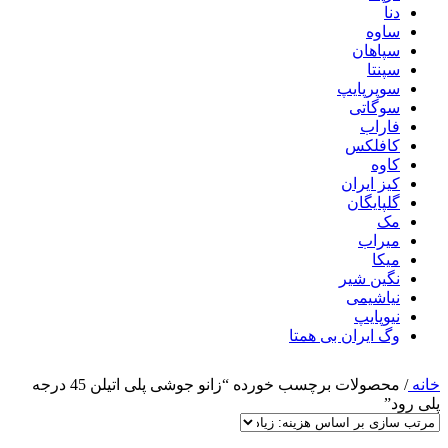
دنا
ساوه
سپاهان
سپنتا
سوپرپایپ
سوگاتی
فاراب
کافلکس
کاوه
کیز ایران
گلپایگان
مک
میراب
میکا
نگین شیر
نیاشیمی
نیوپایپ
وگ ایران بی همتا
خانه
/
محصولات برچسب خورده “زانو جوشی پلی اتیلن 45 درجه
پلی رود”