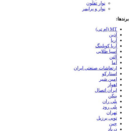
نوار تفلون
نوار و پرایمر
برندها:
MT (ام تی)
آذین
آریا
آریا کوپلینگ
آسیا طلایی
آلتن
آما
ارتعاشات صنعتی ایران
استارکو
امین شیر
اهواز
ایران اتصال
بنکن
پلی ران
پلی رود
تهران
توپی برزیل
چین
درپاد