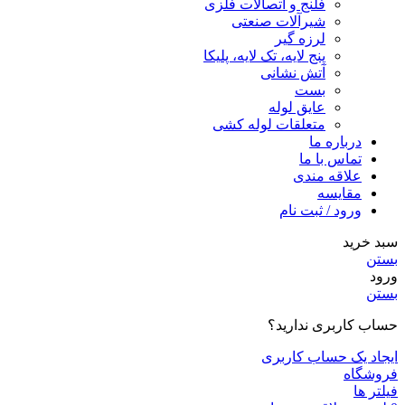
فلنج و اتصالات فلزی
شیرآلات صنعتی
لرزه گیر
پنج لایه، تک لایه، پلیکا
آتش نشانی
بست
عایق لوله
متعلقات لوله کشی
درباره ما
تماس با ما
علاقه مندی
مقايسه
ورود / ثبت نام
سبد خرید
بستن
ورود
بستن
حساب کاربری ندارید؟
ایجاد یک حساب کاربری
فروشگاه
فیلتر ها