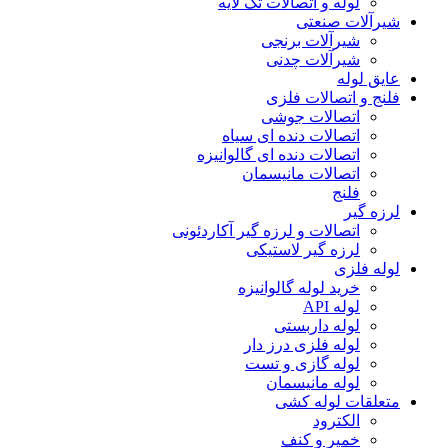
لوله و اتصالات تک لایه
شیرآلات صنعتی
شیرآلات برنجی
شیرآلات چدنی
عایق لوله
فلنج و اتصالات فلزی
اتصالات جوشی
اتصالات دنده ای سیاه
اتصالات دنده ای گالوانیزه
اتصالات مانیسمان
فلنج
لرزه گیر
اتصالات و لرزه گیر آکاردئونی
لرزه گیر لاستیکی
لوله فلزی
خرید لوله گالوانیزه
لوله API
لوله داربستی
لوله فلزی درز دار
لوله گازی و تست
لوله مانیسمان
متعلقات لوله کشی
الکترود
خمیر و کنف