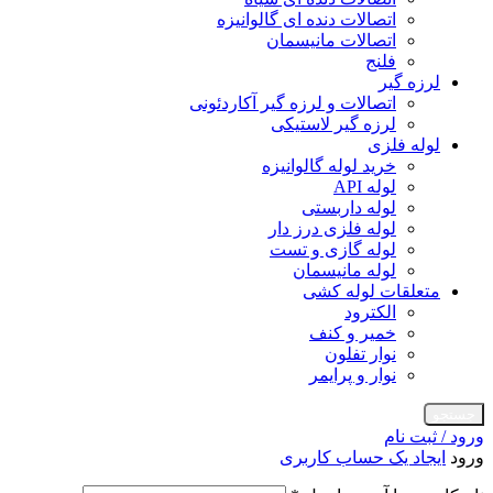
اتصالات دنده ای گالوانیزه
اتصالات مانیسمان
فلنج
لرزه گیر
اتصالات و لرزه گیر آکاردئونی
لرزه گیر لاستیکی
لوله فلزی
خرید لوله گالوانیزه
لوله API
لوله داربستی
لوله فلزی درز دار
لوله گازی و تست
لوله مانیسمان
متعلقات لوله کشی
الکترود
خمیر و کنف
نوار تفلون
نوار و پرایمر
جستجو
ورود / ثبت نام
ورود
ایجاد یک حساب کاربری