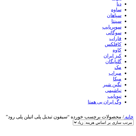
دنا
ساوه
سپاهان
سپنتا
سوپرپایپ
سوگاتی
فاراب
کافلکس
کاوه
کیز ایران
گلپایگان
مک
میراب
میکا
نگین شیر
نیاشیمی
نیوپایپ
وگ ایران بی همتا
خانه
/
محصولات برچسب خورده “سیفون تبدیل پلی اتیلن پلی رود”