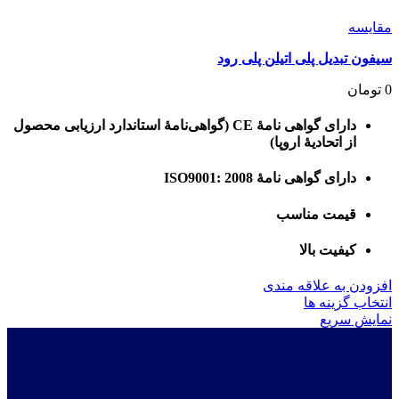
مقايسه
سیفون تبدیل پلی اتیلن پلی رود
0
تومان
دارای گواهی نامۀ CE (گواهی‌نامۀ استاندارد ارزیابی محصول
از اتحادیۀ اروپا)
دارای گواهی نامۀ ISO9001: 2008
قیمت مناسب
کیفیت بالا
افزودن به علاقه مندی
این
انتخاب گزینه ها
محصول
نمایش سریع
دارای
انواع
مختلفی
می