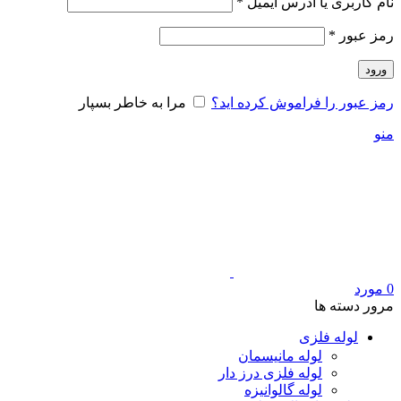
الزامی
نام کاربری یا آدرس ایمیل
*
الزامی
رمز عبور
*
ورود
رمز عبور را فراموش کرده اید؟
مرا به خاطر بسپار
منو
0
مورد
مرور دسته ها
لوله فلزی
لوله مانیسمان
لوله فلزی درز دار
لوله گالوانیزه