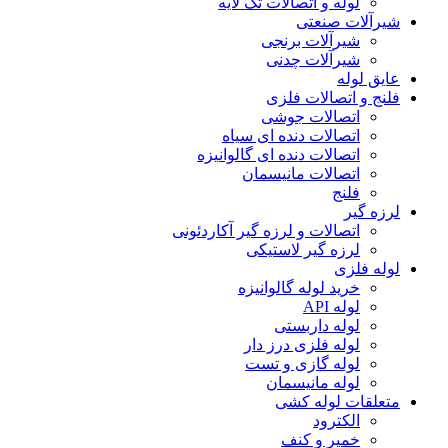
لوله و اتصالات تک لایه
شیرآلات صنعتی
شیرآلات برنجی
شیرآلات چدنی
عایق لوله
فلنج و اتصالات فلزی
اتصالات جوشی
اتصالات دنده ای سیاه
اتصالات دنده ای گالوانیزه
اتصالات مانیسمان
فلنج
لرزه گیر
اتصالات و لرزه گیر آکاردئونی
لرزه گیر لاستیکی
لوله فلزی
خرید لوله گالوانیزه
لوله API
لوله داربستی
لوله فلزی درز دار
لوله گازی و تست
لوله مانیسمان
متعلقات لوله کشی
الکترود
خمیر و کنف