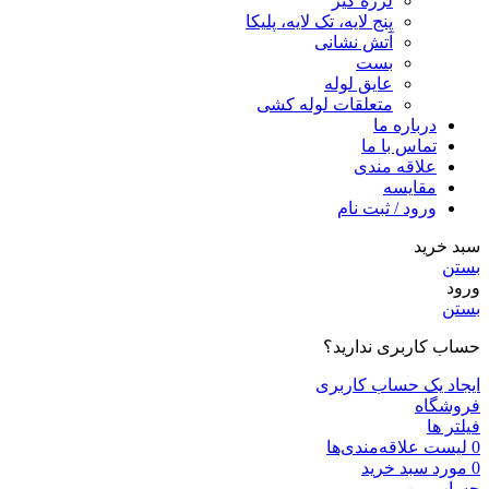
لرزه گیر
پنج لایه، تک لایه، پلیکا
آتش نشانی
بست
عایق لوله
متعلقات لوله کشی
درباره ما
تماس با ما
علاقه مندی
مقايسه
ورود / ثبت نام
سبد خرید
بستن
ورود
بستن
حساب کاربری ندارید؟
ایجاد یک حساب کاربری
فروشگاه
فیلتر ها
0
لیست علاقه‌مندی‌ها
0
مورد
سبد خرید
حساب من