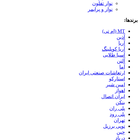
نوار تفلون
نوار و پرایمر
برندها:
MT (ام تی)
آذین
آریا
آریا کوپلینگ
آسیا طلایی
آلتن
آما
ارتعاشات صنعتی ایران
استارکو
امین شیر
اهواز
ایران اتصال
بنکن
پلی ران
پلی رود
تهران
توپی برزیل
چین
درپاد