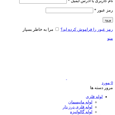
الزامی
نام کاربری یا آدرس ایمیل
*
الزامی
رمز عبور
*
ورود
رمز عبور را فراموش کرده اید؟
مرا به خاطر بسپار
منو
0
مورد
مرور دسته ها
لوله فلزی
لوله مانیسمان
لوله فلزی درز دار
لوله گالوانیزه