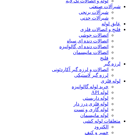
لوله و اتصالات تک لایه
شیرآلات صنعتی
شیرآلات برنجی
شیرآلات چدنی
عایق لوله
فلنج و اتصالات فلزی
اتصالات جوشی
اتصالات دنده ای سیاه
اتصالات دنده ای گالوانیزه
اتصالات مانیسمان
فلنج
لرزه گیر
اتصالات و لرزه گیر آکاردئونی
لرزه گیر لاستیکی
لوله فلزی
خرید لوله گالوانیزه
لوله API
لوله داربستی
لوله فلزی درز دار
لوله گازی و تست
لوله مانیسمان
متعلقات لوله کشی
الکترود
خمیر و کنف