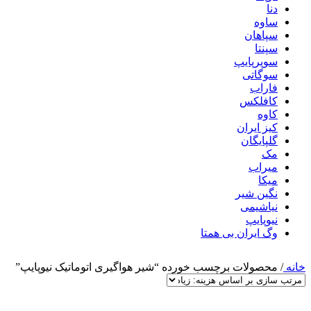
دنا
ساوه
سپاهان
سپنتا
سوپرپایپ
سوگاتی
فاراب
کافلکس
کاوه
کیز ایران
گلپایگان
مک
میراب
میکا
نگین شیر
نیاشیمی
نیوپایپ
وگ ایران بی همتا
خانه
/
محصولات برچسب خورده “شیر هواگیری اتوماتیک نیوپایپ”