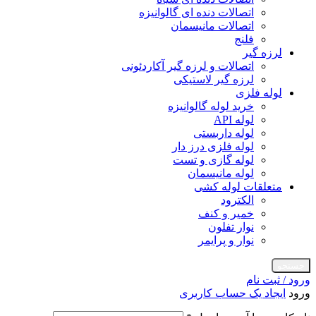
اتصالات دنده ای گالوانیزه
اتصالات مانیسمان
فلنج
لرزه گیر
اتصالات و لرزه گیر آکاردئونی
لرزه گیر لاستیکی
لوله فلزی
خرید لوله گالوانیزه
لوله API
لوله داربستی
لوله فلزی درز دار
لوله گازی و تست
لوله مانیسمان
متعلقات لوله کشی
الکترود
خمیر و کنف
نوار تفلون
نوار و پرایمر
جستجو
ورود / ثبت نام
ورود
ایجاد یک حساب کاربری