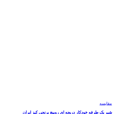
مقايسه
شیر یک طرفه خودکار دریچه ای روپیچ برنجی کیز ایران