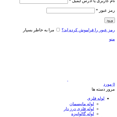
الزامی
نام کاربری یا آدرس ایمیل
*
الزامی
رمز عبور
*
ورود
رمز عبور را فراموش کرده اید؟
مرا به خاطر بسپار
منو
0
مورد
مرور دسته ها
لوله فلزی
لوله مانیسمان
لوله فلزی درز دار
لوله گالوانیزه