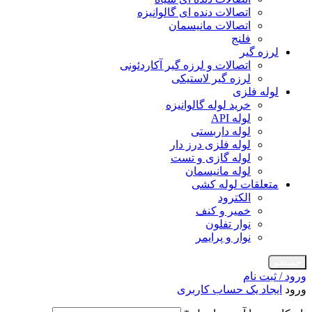
اتصالات دنده ای گالوانیزه
اتصالات مانیسمان
فلنج
لرزه گیر
اتصالات و لرزه گیر آکاردئونی
لرزه گیر لاستیکی
لوله فلزی
خرید لوله گالوانیزه
لوله API
لوله داربستی
لوله فلزی درز دار
لوله گازی و تست
لوله مانیسمان
متعلقات لوله کشی
الکترود
خمیر و کنف
نوار تفلون
نوار و پرایمر
جستجو
ورود / ثبت نام
ورود
ایجاد یک حساب کاربری