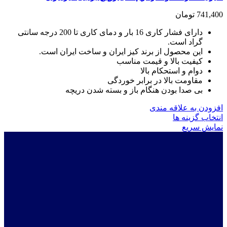
741,400
تومان
دارای فشار کاری 16 بار و دمای کاری تا 200 درجه سانتی
گراد است.
این محصول از برند کیز ایران و ساخت ایران است.
کیفیت بالا و قیمت مناسب
دوام و استحکام بالا
مقاومت بالا در برابر خوردگی
بی صدا بودن هنگام باز و بسته شدن دریچه
افزودن به علاقه مندی
این
انتخاب گزینه ها
محصول
نمایش سریع
دارای
انواع
مختلفی
می
باشد.
گزینه
ها
ممکن
است
در