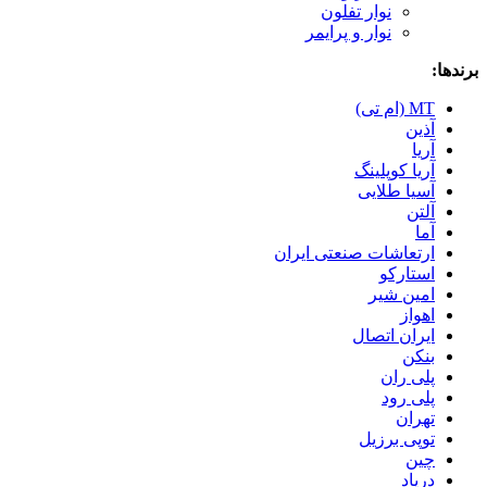
نوار تفلون
نوار و پرایمر
برندها:
MT (ام تی)
آذین
آریا
آریا کوپلینگ
آسیا طلایی
آلتن
آما
ارتعاشات صنعتی ایران
استارکو
امین شیر
اهواز
ایران اتصال
بنکن
پلی ران
پلی رود
تهران
توپی برزیل
چین
درپاد