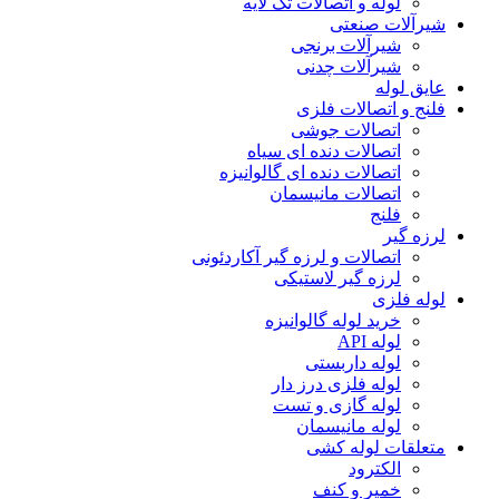
لوله و اتصالات تک لایه
شیرآلات صنعتی
شیرآلات برنجی
شیرآلات چدنی
عایق لوله
فلنج و اتصالات فلزی
اتصالات جوشی
اتصالات دنده ای سیاه
اتصالات دنده ای گالوانیزه
اتصالات مانیسمان
فلنج
لرزه گیر
اتصالات و لرزه گیر آکاردئونی
لرزه گیر لاستیکی
لوله فلزی
خرید لوله گالوانیزه
لوله API
لوله داربستی
لوله فلزی درز دار
لوله گازی و تست
لوله مانیسمان
متعلقات لوله کشی
الکترود
خمیر و کنف