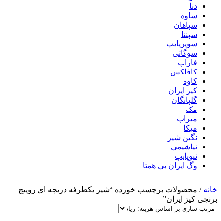
دنا
ساوه
سپاهان
سپنتا
سوپرپایپ
سوگاتی
فاراب
کافلکس
کاوه
کیز ایران
گلپایگان
مک
میراب
میکا
نگین شیر
نیاشیمی
نیوپایپ
وگ ایران بی همتا
خانه
/
محصولات برچسب خورده “شیر یکطرفه دریچه ای روپیچ
برنجی کیز ایران”