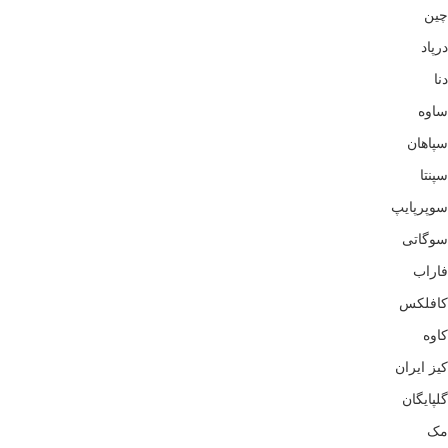
چین
درپاد
دنا
ساوه
سپاهان
سپنتا
سوپرپایپ
سوگاتی
فاراب
کافلکس
کاوه
کیز ایران
گلپایگان
مک