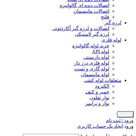
اتصالات دنده ای گالوانیزه
اتصالات مانیسمان
فلنج
لرزه گیر
اتصالات و لرزه گیر آکاردئونی
لرزه گیر لاستیکی
لوله فلزی
خرید لوله گالوانیزه
لوله API
لوله داربستی
لوله فلزی درز دار
لوله گازی و تست
لوله مانیسمان
متعلقات لوله کشی
الکترود
خمیر و کنف
نوار تفلون
نوار و پرایمر
جستجو
ورود / ثبت نام
ورود
ایجاد یک حساب کاربری