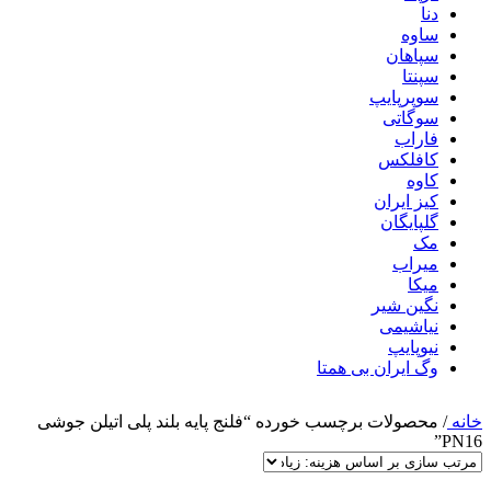
دنا
ساوه
سپاهان
سپنتا
سوپرپایپ
سوگاتی
فاراب
کافلکس
کاوه
کیز ایران
گلپایگان
مک
میراب
میکا
نگین شیر
نیاشیمی
نیوپایپ
وگ ایران بی همتا
خانه
/
محصولات برچسب خورده “فلنج پایه بلند پلی اتیلن جوشی
PN16”