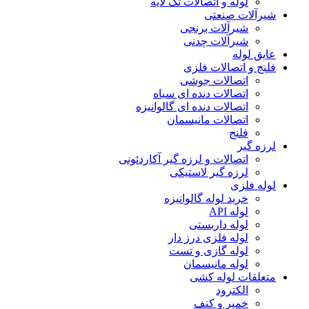
لوله و اتصالات تک لایه
شیرآلات صنعتی
شیرآلات برنجی
شیرآلات چدنی
عایق لوله
فلنج و اتصالات فلزی
اتصالات جوشی
اتصالات دنده ای سیاه
اتصالات دنده ای گالوانیزه
اتصالات مانیسمان
فلنج
لرزه گیر
اتصالات و لرزه گیر آکاردئونی
لرزه گیر لاستیکی
لوله فلزی
خرید لوله گالوانیزه
لوله API
لوله داربستی
لوله فلزی درز دار
لوله گازی و تست
لوله مانیسمان
متعلقات لوله کشی
الکترود
خمیر و کنف