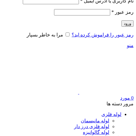
الزامی
نام کاربری یا آدرس ایمیل
*
الزامی
رمز عبور
*
ورود
رمز عبور را فراموش کرده اید؟
مرا به خاطر بسپار
منو
0
مورد
مرور دسته ها
لوله فلزی
لوله مانیسمان
لوله فلزی درز دار
لوله گالوانیزه