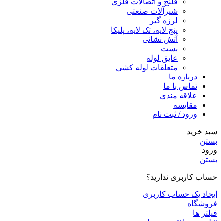
فلنج و اتصالات فلزی
شیرآلات صنعتی
لرزه گیر
پنج لایه، تک لایه، پلیکا
آتش نشانی
بست
عایق لوله
متعلقات لوله کشی
درباره ما
تماس با ما
علاقه مندی
مقايسه
ورود / ثبت نام
سبد خرید
بستن
ورود
بستن
حساب کاربری ندارید؟
ایجاد یک حساب کاربری
فروشگاه
فیلتر ها