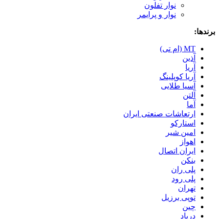
نوار تفلون
نوار و پرایمر
برندها:
MT (ام تی)
آذین
آریا
آریا کوپلینگ
آسیا طلایی
آلتن
آما
ارتعاشات صنعتی ایران
استارکو
امین شیر
اهواز
ایران اتصال
بنکن
پلی ران
پلی رود
تهران
توپی برزیل
چین
درپاد