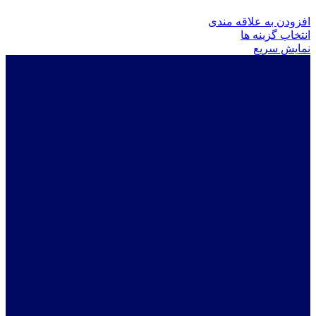
افزودن به علاقه مندی
این
انتخاب گزینه ها
محصول
نمایش سریع
دارای
انواع
مختلفی
می
باشد.
گزینه
ها
ممکن
است
در
صفحه
محصول
انتخاب
شوند