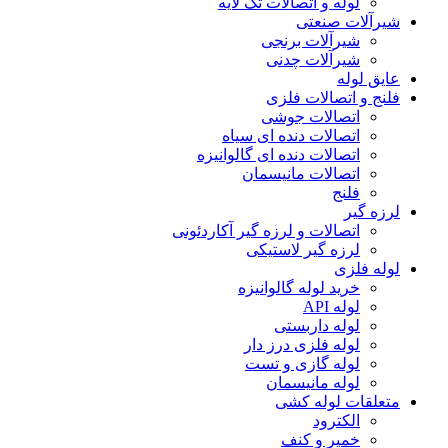
لوله و اتصالات تک لایه
شیرآلات صنعتی
شیرآلات برنجی
شیرآلات چدنی
عایق لوله
فلنج و اتصالات فلزی
اتصالات جوشی
اتصالات دنده ای سیاه
اتصالات دنده ای گالوانیزه
اتصالات مانیسمان
فلنج
لرزه گیر
اتصالات و لرزه گیر آکاردئونی
لرزه گیر لاستیکی
لوله فلزی
خرید لوله گالوانیزه
لوله API
لوله داربستی
لوله فلزی درز دار
لوله گازی و تست
لوله مانیسمان
متعلقات لوله کشی
الکترود
خمیر و کنف