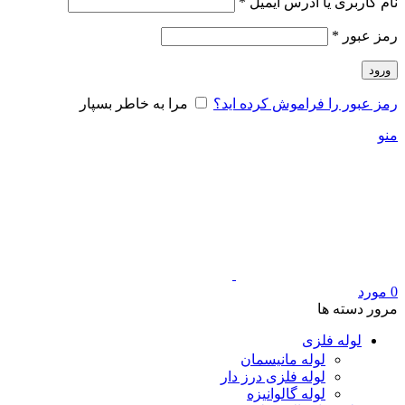
الزامی
نام کاربری یا آدرس ایمیل
*
الزامی
رمز عبور
*
ورود
رمز عبور را فراموش کرده اید؟
مرا به خاطر بسپار
منو
0
مورد
مرور دسته ها
لوله فلزی
لوله مانیسمان
لوله فلزی درز دار
لوله گالوانیزه