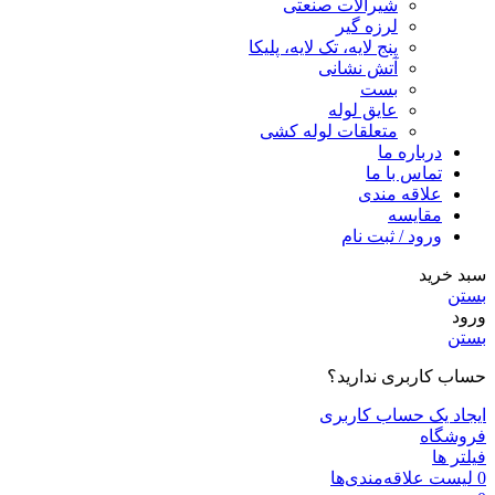
شیرآلات صنعتی
لرزه گیر
پنج لایه، تک لایه، پلیکا
آتش نشانی
بست
عایق لوله
متعلقات لوله کشی
درباره ما
تماس با ما
علاقه مندی
مقايسه
ورود / ثبت نام
سبد خرید
بستن
ورود
بستن
حساب کاربری ندارید؟
ایجاد یک حساب کاربری
فروشگاه
فیلتر ها
0
لیست علاقه‌مندی‌ها