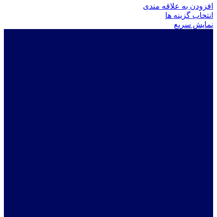
افزودن به علاقه مندی
این
انتخاب گزینه ها
محصول
نمایش سریع
دارای
انواع
مختلفی
می
باشد.
گزینه
ها
ممکن
است
در
صفحه
محصول
انتخاب
شوند