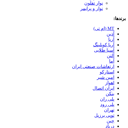
نوار تفلون
نوار و پرایمر
برندها:
MT (ام تی)
آذین
آریا
آریا کوپلینگ
آسیا طلایی
آلتن
آما
ارتعاشات صنعتی ایران
استارکو
امین شیر
اهواز
ایران اتصال
بنکن
پلی ران
پلی رود
تهران
توپی برزیل
چین
درپاد