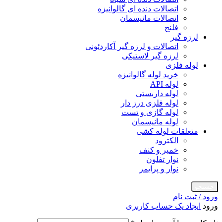
اتصالات دنده ای گالوانیزه
اتصالات مانیسمان
فلنج
لرزه گیر
اتصالات و لرزه گیر آکاردئونی
لرزه گیر لاستیکی
لوله فلزی
خرید لوله گالوانیزه
لوله API
لوله داربستی
لوله فلزی درز دار
لوله گازی و تست
لوله مانیسمان
متعلقات لوله کشی
الکترود
خمیر و کنف
نوار تفلون
نوار و پرایمر
جستجو
ورود / ثبت نام
ورود
ایجاد یک حساب کاربری