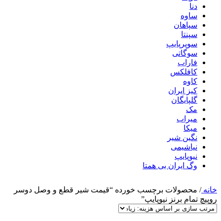
دنا
ساوه
سپاهان
سپنتا
سوپرپایپ
سوگاتی
فاراب
کافلکس
کاوه
کیز ایران
گلپایگان
مک
میراب
میکا
نگین شیر
نیاشیمی
نیوپایپ
وگ ایران بی همتا
خانه
/
محصولات برچسب خورده “قیمت شیر قطع و وصل دوسر
روپیچ تمام برنز نیوپایپ”