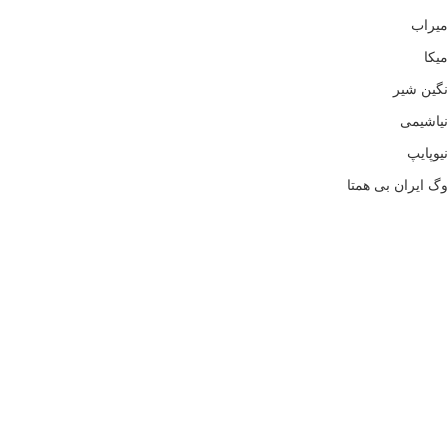
میراب
میکا
نگین شیر
نیاشیمی
نیوپایپ
وگ ایران بی همتا