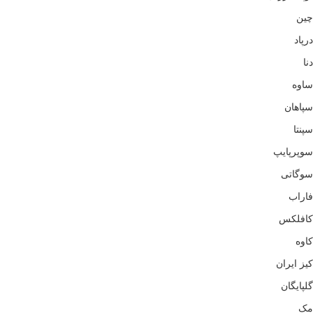
چین
درپاد
دنا
ساوه
سپاهان
سپنتا
سوپرپایپ
سوگاتی
فاراب
کافلکس
کاوه
کیز ایران
گلپایگان
مک