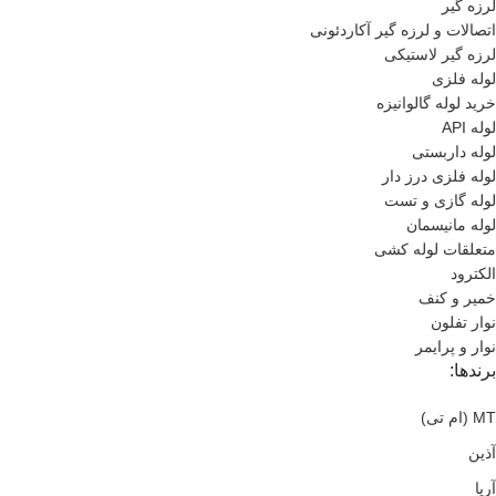
لرزه گیر
اتصالات و لرزه گیر آکاردئونی
لرزه گیر لاستیکی
لوله فلزی
خرید لوله گالوانیزه
لوله API
لوله داربستی
لوله فلزی درز دار
لوله گازی و تست
لوله مانیسمان
متعلقات لوله کشی
الکترود
خمیر و کنف
نوار تفلون
نوار و پرایمر
برندها:
MT (ام تی)
آذین
آریا