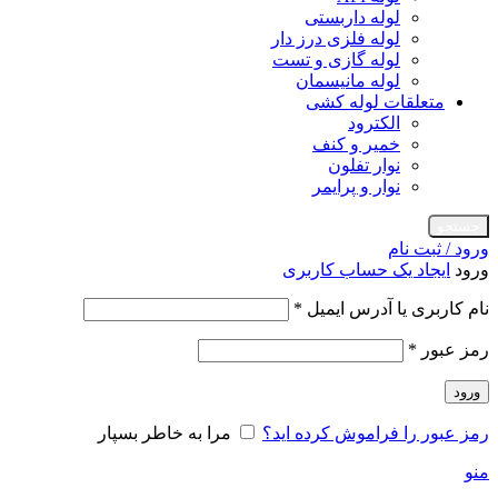
لوله داربستی
لوله فلزی درز دار
لوله گازی و تست
لوله مانیسمان
متعلقات لوله کشی
الکترود
خمیر و کنف
نوار تفلون
نوار و پرایمر
جستجو
ورود / ثبت نام
ورود
ایجاد یک حساب کاربری
الزامی
نام کاربری یا آدرس ایمیل
*
الزامی
رمز عبور
*
ورود
رمز عبور را فراموش کرده اید؟
مرا به خاطر بسپار
منو