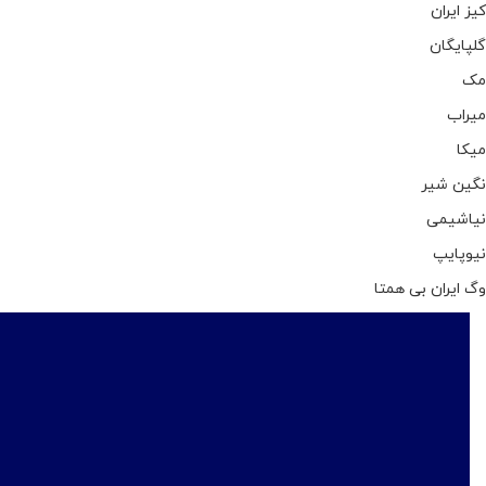
کیز ایران
گلپایگان
مک
میراب
میکا
نگین شیر
نیاشیمی
نیوپایپ
وگ ایران بی همتا