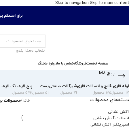
Skip to navigation
Skip to main content
برای استعلام پیش فا
انتخاب دسته بندی
ور دسته ها
صفحه نخست
فروشگاه
تماس با ما
درباره ما
بلاگ
پیچ M8
لوله فلزی
فلنج و اتصالات فلزی
شیرآلات صنعتی
بست
پنج لایه، تک لایه، پ
117 محصول
135 محصول
99 محصول
51 محصول
544 محصول
دسته‌های محصولات
خانه
/
محصولات برچ
آتش نشانی
اتصالات آتش نشانی
اسپرینکلر آتش نشانی