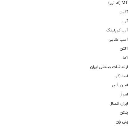
MT (ام تی)
آذین
آریا
آریا کوپلینگ
آسیا طلایی
آلتن
آما
ارتعاشات صنعتی ایران
استارکو
امین شیر
اهواز
ایران اتصال
بنکن
پلی ران