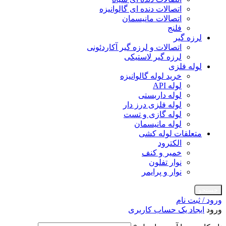
اتصالات دنده ای گالوانیزه
اتصالات مانیسمان
فلنج
لرزه گیر
اتصالات و لرزه گیر آکاردئونی
لرزه گیر لاستیکی
لوله فلزی
خرید لوله گالوانیزه
لوله API
لوله داربستی
لوله فلزی درز دار
لوله گازی و تست
لوله مانیسمان
متعلقات لوله کشی
الکترود
خمیر و کنف
نوار تفلون
نوار و پرایمر
جستجو
ورود / ثبت نام
ورود
ایجاد یک حساب کاربری