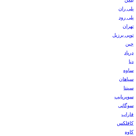
پلی ران
پلی رود
تهران
توپی برزیل
چین
درپاد
دنا
ساوه
سپاهان
سپنتا
سوپرپایپ
سوگاتی
فاراب
کافلکس
کاوه