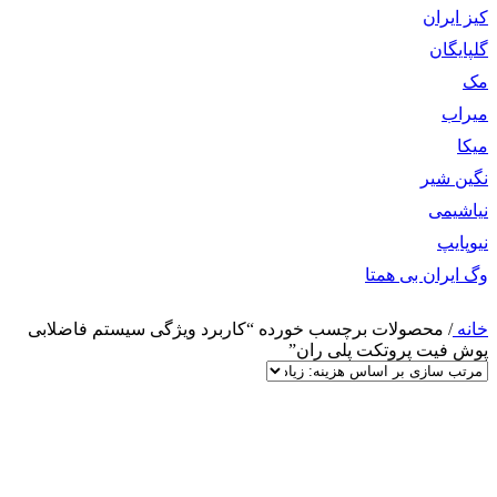
کیز ایران
گلپایگان
مک
میراب
میکا
نگین شیر
نیاشیمی
نیوپایپ
وگ ایران بی همتا
خانه
/
محصولات برچسب خورده “کاربرد ویژگی سیستم فاضلابی
پوش فیت پروتکت پلی ران”