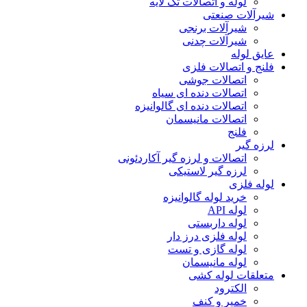
لوله و اتصالات تک لایه
شیرآلات صنعتی
شیرآلات برنجی
شیرآلات چدنی
عایق لوله
فلنج و اتصالات فلزی
اتصالات جوشی
اتصالات دنده ای سیاه
اتصالات دنده ای گالوانیزه
اتصالات مانیسمان
فلنج
لرزه گیر
اتصالات و لرزه گیر آکاردئونی
لرزه گیر لاستیکی
لوله فلزی
خرید لوله گالوانیزه
لوله API
لوله داربستی
لوله فلزی درز دار
لوله گازی و تست
لوله مانیسمان
متعلقات لوله کشی
الکترود
خمیر و کنف