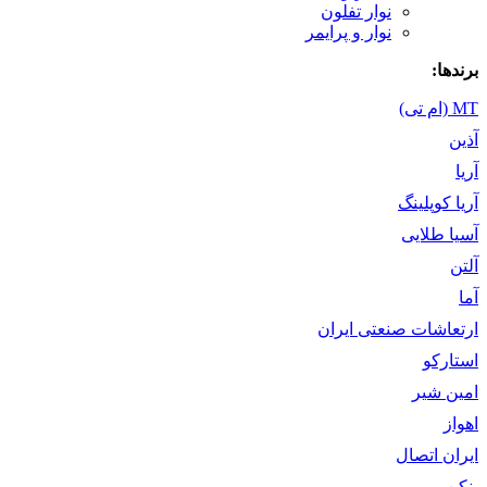
نوار تفلون
نوار و پرایمر
برندها:
MT (ام تی)
آذین
آریا
آریا کوپلینگ
آسیا طلایی
آلتن
آما
ارتعاشات صنعتی ایران
استارکو
امین شیر
اهواز
ایران اتصال
بنکن