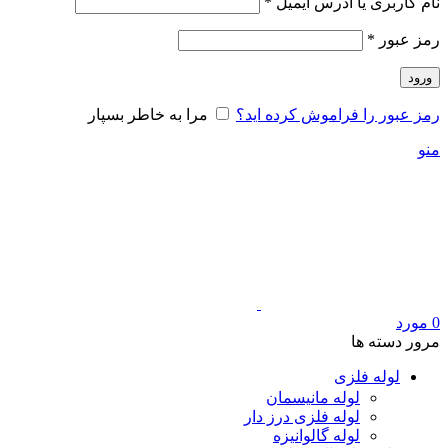
الزامی
نام کاربری یا آدرس ایمیل
*
الزامی
رمز عبور
*
ورود
رمز عبور را فراموش کرده اید؟
مرا به خاطر بسپار
منو
0
مورد
مرور دسته ها
لوله فلزی
لوله مانیسمان
لوله فلزی درز دار
لوله گالوانیزه