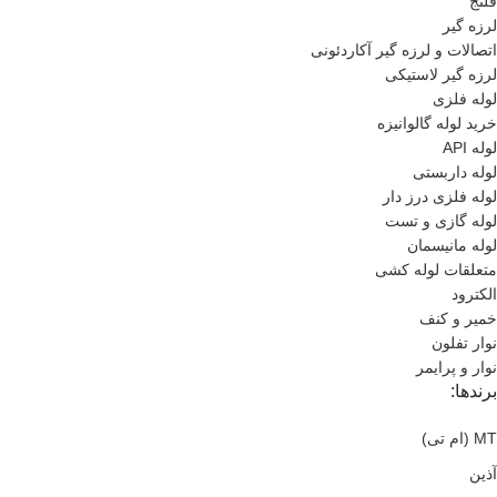
فلنج
لرزه گیر
اتصالات و لرزه گیر آکاردئونی
لرزه گیر لاستیکی
لوله فلزی
خرید لوله گالوانیزه
لوله API
لوله داربستی
لوله فلزی درز دار
لوله گازی و تست
لوله مانیسمان
متعلقات لوله کشی
الکترود
خمیر و کنف
نوار تفلون
نوار و پرایمر
برندها:
MT (ام تی)
آذین