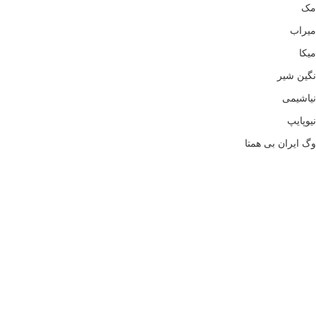
مک
میراب
میکا
نگین شیر
نیاشیمی
نیوپایپ
وگ ایران بی همتا