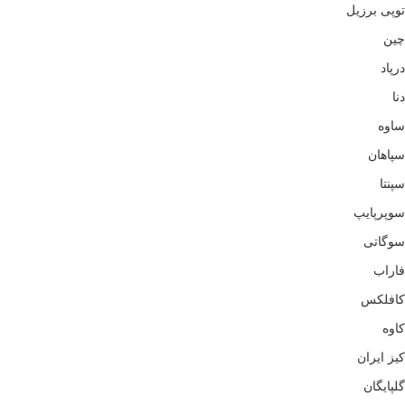
توپی برزیل
چین
درپاد
دنا
ساوه
سپاهان
سپنتا
سوپرپایپ
سوگاتی
فاراب
کافلکس
کاوه
کیز ایران
گلپایگان