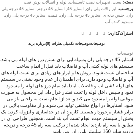
دسته:
بست
,
تجهیزات نصب تاسیسات
,
لوله و اتصالات پوش فیت
برچسب:
ابزارالات پلی ران
,
استاپر 45
,
استاپر 45 درجه
,
استاپر 45 درجه پلی
ران
,
جنس بدنه ی استاپر 45 درجه پلی ران
,
قیمت استاپر 45 درجه پلی ران
,
مسدود کننده آب
اشتراک‌گذاری:
توضیحات
توضیحات تکمیلی
نظرات (0)
درباره برند
توضیحات
استاپر 45 درجه
پلی ران
وسیله ایی برای بستن درز های لوله می باشد.
سیستم های لوله کشی آب و فاضلاب باید قبل از اتمام ساخت
ساختمان تست شوند. روش ها و ابزار های زیادی برای تست لوله های
آب و فاضلاب وجود دارد. برای اطمینان از عدم وجود نشتی در سیستم
های لوله کشی آب و فاضلاب ابتدا باید تمام درز های لوله را مسدود
نمود و سپس داخل لوله را تحت فشار قرار داد. این محصول به صورت
موقتی لوله را مسدود می کند و بعد از انجام تست به راحتی باز می
شود. استاپرها در انواع مختلفی تولید می شوند و از مقاومت بالایی در
برابر فشار برخوردار هستند. کاربرد آن در جداسازی و ایزوله کردن یک
بخش از سیستم جهت انجام تست آب بند است. همچنین طراحی آن در
تطابق با سه راه بازدید ایجاد شده از ترکیب سه راه 45 درجه و دریچه
بازدید سایز 160 میلیمتر پلی ران می باشد.