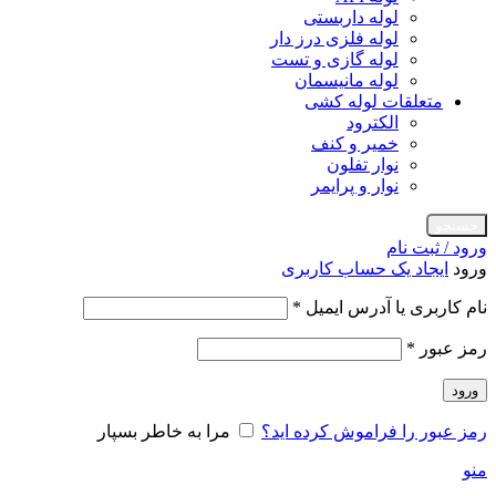
لوله داربستی
لوله فلزی درز دار
لوله گازی و تست
لوله مانیسمان
متعلقات لوله کشی
الکترود
خمیر و کنف
نوار تفلون
نوار و پرایمر
جستجو
ورود / ثبت نام
ورود
ایجاد یک حساب کاربری
الزامی
نام کاربری یا آدرس ایمیل
*
الزامی
رمز عبور
*
ورود
رمز عبور را فراموش کرده اید؟
مرا به خاطر بسپار
منو