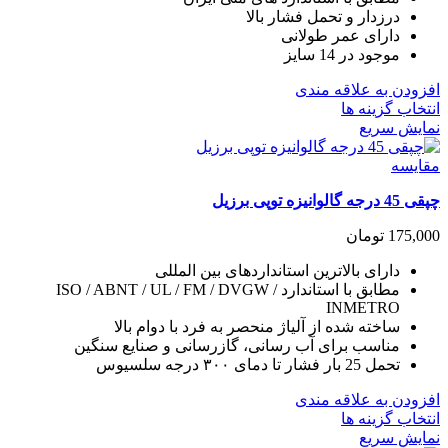
ممکن
درزدار و تحمل فشار بالا
است
دارای عمر طولانی
در
موجود در 14 سایز
صفحه
محصول
افزودن به علاقه مندی
انتخاب
این
انتخاب گزینه ها
شوند
محصول
نمایش سریع
دارای
انواع
مقايسه
مختلفی
چپقی 45 درجه گالوانیزه توپی برزیل
می
باشد.
175,000
تومان
گزینه
ها
دارای بالاترین استانداردهای بین المللی
ممکن
مطابق با استاندارد ISO / ABNT / UL / FM / DVGW /
است
INMETRO
در
ساخته شده از آلیاژ منحصر به فرد با دوام بالا
صفحه
مناسب برای آب رسانی، گازرسانی و صنایع سنگین
محصول
تحمل 25 بار فشار تا دمای ۳۰۰ درجه سلسیوس
انتخاب
شوند
افزودن به علاقه مندی
این
انتخاب گزینه ها
محصول
نمایش سریع