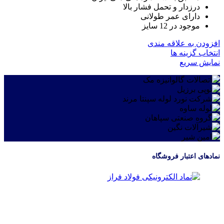
ممکن
درزدار و تحمل فشار بالا
است
دارای عمر طولانی
در
موجود در 12 سایز
صفحه
محصول
افزودن به علاقه مندی
انتخاب
این
انتخاب گزینه ها
شوند
محصول
نمایش سریع
دارای
انواع
مختلفی
می
باشد.
گزینه
ها
ممکن
است
در
نمادهای اعتبار فروشگاه
صفحه
محصول
انتخاب
شوند