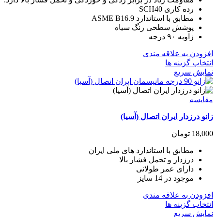
است
رده کاری SCH40
در
مطابق با استاندارد ASME B16.9
صفحه
پوشش سطحی رنگ سیاه
محصول
زاویه ۹۰ درجه
انتخاب
شوند
افزودن به علاقه مندی
این
انتخاب گزینه ها
محصول
نمایش سریع
دارای
انواع
مختلفی
مقايسه
می
زانو درزدار ایران اتصال (آسیا)
باشد.
گزینه
18,000
تومان
ها
ممکن
مطابق با استاندارد های ملی ایران
است
درزدار و تحمل فشار بالا
در
دارای عمر طولانی
صفحه
موجود در 14 سایز
محصول
انتخاب
افزودن به علاقه مندی
شوند
این
انتخاب گزینه ها
محصول
نمایش سریع