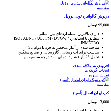
دارای
انواع
مقايسه
مختلفی
درپوش گالوانیزه توپی برزیل
می
باشد.
95,000
تومان
گزینه
ها
دارای بالاترین استانداردهای بین المللی
ممکن
مطابق با استاندارد ISO / ABNT / UL / FM / DVGW /
است
INMETRO
در
ساخته شده از آلیاژ منحصر به فرد با دوام بالا
صفحه
مناسب برای آب رسانی، گازرسانی و صنایع سنگین
محصول
تحمل 25 بار فشار تا دمای ۳۰۰ درجه سلسیوس
انتخاب
شوند
افزودن به علاقه مندی
این
انتخاب گزینه ها
محصول
نمایش سریع
دارای
انواع
مقايسه
مختلفی
کپ ایران اتصال (آسیا)
می
باشد.
13,000
تومان
گزینه
ها
مطابق با استاندارد های ملی ایران