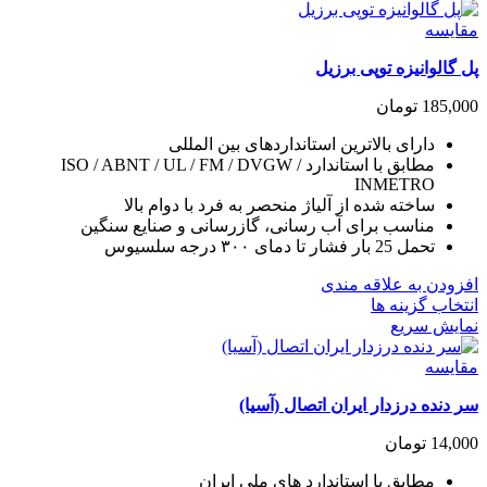
دارای
انواع
مقايسه
مختلفی
پل گالوانیزه توپی برزیل
می
باشد.
185,000
تومان
گزینه
ها
دارای بالاترین استانداردهای بین المللی
ممکن
مطابق با استاندارد ISO / ABNT / UL / FM / DVGW /
است
INMETRO
در
ساخته شده از آلیاژ منحصر به فرد با دوام بالا
صفحه
مناسب برای آب رسانی، گازرسانی و صنایع سنگین
محصول
تحمل 25 بار فشار تا دمای ۳۰۰ درجه سلسیوس
انتخاب
شوند
افزودن به علاقه مندی
این
انتخاب گزینه ها
محصول
نمایش سریع
دارای
انواع
مقايسه
مختلفی
سر دنده درزدار ایران اتصال (آسیا)
می
باشد.
14,000
تومان
گزینه
ها
مطابق با استاندارد های ملی ایران