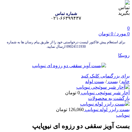
شماره تماس
۰۲۱-۶۶۳۹۹۴۳۷
0
0
مورد
/
0
تومان
برای استعلام پیش فاکتور لیست درخواستی خود را از طریق پیام رسان ها به شماره
09024111930 ارسال نمایید.
روبیکا
برای بزرگنمایی کلیک کنید
خانه
/
بست
/
بست لوله
آچار شیر سوئیچی نیوپایپ
0
تومان
بازگشت به محصولات
بست رایزر لوله نیوپایپ
126,060
تومان
نیوپایپ
بست آویز سقفی دو رزوه ای نیوپایپ