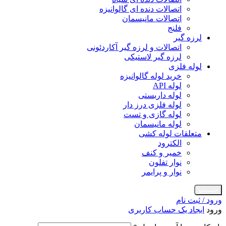
اتصالات دنده ای گالوانیزه
اتصالات مانیسمان
فلنج
لرزه گیر
اتصالات و لرزه گیر آکاردئونی
لرزه گیر لاستیکی
لوله فلزی
خرید لوله گالوانیزه
لوله API
لوله داربستی
لوله فلزی درز دار
لوله گازی و تست
لوله مانیسمان
متعلقات لوله کشی
الکترود
خمیر و کنف
نوار تفلون
نوار و پرایمر
جستجو
ورود / ثبت نام
ورود
ایجاد یک حساب کاربری