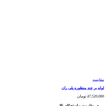
مقايسه
لوله بر چند منظوره پلی ران
47,520,000
تومان
مقاومت و استحکام بالا