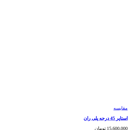
شوند
مقايسه
استاپر 45 درجه پلی ران
15,600,000
تومان