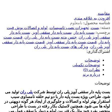
مقايسه
افزودن به علاقه مندی
شناسه محصول:
نامعلوم
دسته:
بست
,
تجهیزات نصب تاسیسات
,
لوله و اتصالات پوش فیت
برچسب:
بست پایه دار
,
بست پایه دار سقفی آویز
,
بست پایه دار
سقفی آویز پلی ران
,
جنس بدنه بست پایه دار پلی ران
,
قیمت بست
پایه دار
,
قیمت بست پایه دار سقفی آویز
,
قیمت بست پایه دار سقفی
آویز پلی ران
,
ویژگی های بست پایه دار پلی ران
اشتراک‌گذاری:
توضیحات
توضیحات تکمیلی
نظرات (0)
درباره برند
توضیحات
بست پایه دار سقفی آویز پلی ران توسط شرکت
پلی ران
تولید می
شود. طراحی ویژه بست پایه دار با دو نیم حلقه نامساوی سبب
استقرار بهتر لوله و اتصالات و جلوگیری از ایجاد هر گونه دوپهنی در
لوله ها می شود. همچنین لاستیک بکار رفته در بست با طراحی
منحصر بفرد خود مثل یک فنر بین لوله و دیوار یا سقف عمل می