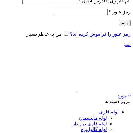
الزامی
نام کاربری یا آدرس ایمیل
*
الزامی
رمز عبور
*
ورود
رمز عبور را فراموش کرده اید؟
مرا به خاطر بسپار
منو
0
مورد
مرور دسته ها
لوله فلزی
لوله مانیسمان
لوله فلزی درز دار
لوله گالوانیزه