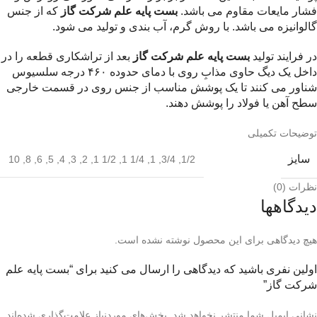
فشار مایعات مقاوم می باشد.
بست پایه علم شرکت گاز
که از جنس
گالوانیزه می باشد. با روش گرم، آب بندی و تولید می شود.
در فرایند تولید
بست پایه علم شرکت گاز
بعد از تراشکاری قطعه را در
داخل یک دیگ حاوی مذابِ روی با دمای حدوده ۴۶۰ درجه سلسیوس
شناور می کنند تا یک پوشش مناسب از جنس روی در قسمت خارجی
سطح آهن یا فولاد را پوشش دهند.
توضیحات تکمیلی
سایز
10
,
8
,
6
,
5
,
4
,
3
,
2
,
1/2 1
,
1/4 1
,
1
,
3/4
,
1/2
نظرات (0)
دیدگاهها
هیچ دیدگاهی برای این محصول نوشته نشده است.
اولین نفری باشید که دیدگاهی را ارسال می کنید برای “بست پایه علم
شرکت گاز”
نشانی ایمیل شما منتشر نخواهد شد.
بخش‌های موردنیاز علامت‌گذاری شده‌اند