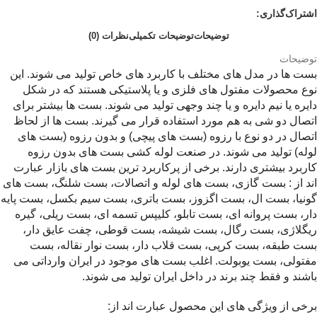
اشتراک‌گذاری:
توضیحات
توضیحات تکمیلی
نظرات (0)
توضیحات
بست ها در مدل های مختلف با کاربرد های خاص تولید می شوند. این
نوع محصولات مفتول های فلزی و یا پلاستیکی هستند که در شکل
دایره یا نیم دایره و یا چند وجهی تولید می شوند. بست ها بیشتر برای
اتصال دو شی به هم مورد استفاده قرار می گیرند. بست ها از لحاظ
اتصال در دو نوع با رزوه (بست های پیچی) و بدون رزوه (بست های
لوله) تولید می شوند. در صنعت لوله کشی بست های بدون رزوه
کاربرد بیشتری دارند. برخی از پرکاربرد ترین بست های بازار عبارت
اند از : بست گازی، بست های لوله و اتصالات، بست شلنگ، بست های
گونیا، بست ال، بست اگزوز، بست باتری، بست سیم بکسل، بست پایه
دار، بست پروانه ای، بست تابلو، کلیپس تسمه ای، بست ریلی، گیره
ریگلاژی، بست رگال، بست شیشه، بست قوطی، چفت عایق دار،
بست طبقه، بست کرپی، بست قلاب دار، بست نوار نقاله، بست
مفتولی، بست یوبولت. اغلب بست های موجود در ایران وارداتی می
باشند و فقط چند برند در داخل ایران تولید می شوند.
برخی از ویژگی های این محصول عبارت اند از: