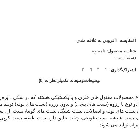
مقايسه
افزودن به علاقه مندی
شناسه محصول:
نامعلوم
دسته:
بست
اشتراک‌گذاری:
توضیحات
توضیحات تکمیلی
نظرات (0)
 محصولات مفتول های فلزی و یا پلاستیکی هستند که در شکل دایره یا ن
 دو نوع با رزوه (بست های پیچی) و بدون رزوه (بست های لوله) تولی
گازی، بست های لوله و اتصالات، بست شلنگ، بست های گونیا، بست ال،
ال، بست شیشه، بست قوطی، چفت عایق دار، بست طبقه، بست کرپی، ب
ران تولید می شوند.