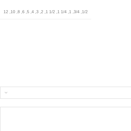
12
,
10
,
8
,
6
,
5
,
4
,
3
,
2
,
1/2 1
,
1/4 1
,
1
,
3/4
,
1/2