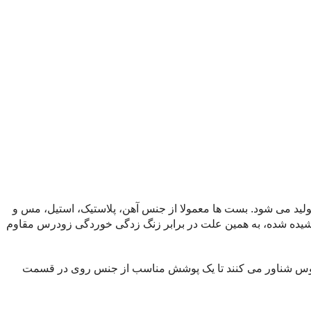
لید می شود. بست ها معمولا از جنس آهن، پلاستیک، استیل، مس و
یده شده، به همین علت در برابر زنگ زدگی خوردگی زودرس مقاوم
 در داخل یک دیگ حاوی مذابِ روی با دمای حدوده ۴۶۰ درجه سلسیوس شناور می کنند تا یک پوشش مناسب از جنس روی در قسمت