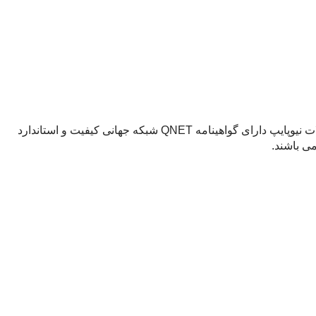
نیوپایپ با بیش از دو دهه فعالیت در زمینه لوله و اتصالات فلزی امروز از بزرگترین تولید کننده های لوله های 5 لایه محسوب می شود.محصولات نیوپایپ دارای گواهینامه QNET شبکه جهانی کیفیت و استاندارد