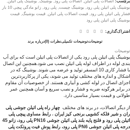
برچسب:
اتصالات پلی اتیلن
,
اتصالات پلی رود
,
بوشینگ
,
بوشینگ پلی اتیلن
,
بوشینگ پلی اتیلن پلی رود
,
بوشینگ چیست
,
پلی رود
,
زانو مادگی پیچی 10 بار
فشار پلی اتیلن پلی رود
,
قیمت اتصالات پلی اتیلن
,
قیمت بوشینگ
,
قیمت
بوشینگ پلی اتیلن پلی رود
اشتراک‌گذاری:
توضیحات
توضیحات تکمیلی
نظرات (0)
درباره برند
توضیحات
بوشینگ پلی اتیلن
پلی رود
یکی از اتصالات پلی اتیلن است که برای آب
بندی لوله در اطراف لوله پلی اتیلن نصب می شود.همچنین این اتصال
با فشار کاری 10 اتمسفر تولید و عرضه می شوند. بوشینگ که در
اشکال و اندازه های مختلف تولید می شوند، یکی از پرکاربردترین
اجزای اتصال در لوله کشی و آبیاری هستند. از خصوصیات آن مقاوم
در برابر هرگونه ضربه و فشار و نصب سریع و آسان همچنین عمر
طولانی و قیمت بسیار مناسبی دارد.
از دیگر اتصالات، در برند های مختلف
چهار راه پلی اتیلن جوشی پلی
ران
و
شیر فلکه کشویی برنجی کیز ایران
،
رابط مساوی پیچی پلی
اتیلن پلی رود
و
فلنج پایه بلند پلی اتیلن جوشی
PN
16
پلی رود
،
زانو 45
درجه پلی اتیلن جوشی PN6 پلی رو
د،
رابط پوش فیت پروتکت پلی