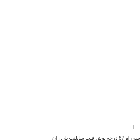
سه راه 87 درجه پوش فیت سایلنت پلی ران