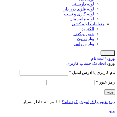
لوله داربستی
لوله فلزی درز دار
لوله گازی و تست
لوله مانیسمان
متعلقات لوله کشی
الکترود
خمیر و کنف
نوار تفلون
نوار و پرایمر
جستجو
ورود / ثبت نام
ورود
ایجاد یک حساب کاربری
الزامی
نام کاربری یا آدرس ایمیل
*
الزامی
رمز عبور
*
ورود
رمز عبور را فراموش کرده اید؟
مرا به خاطر بسپار
منو