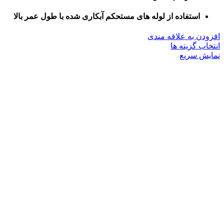
استفاده از لوله های مستحکم آبکاری شده با طول عمر بالا
افزودن به علاقه مندی
این
انتخاب گزینه ها
محصول
نمایش سریع
دارای
انواع
مختلفی
می
باشد.
گزینه
ها
ممکن
است
در
صفحه
محصول
انتخاب
شوند