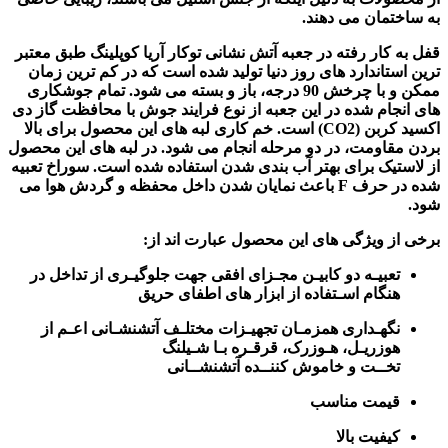
به ساختمان می دهند.
قفل به کار رفته در جعبه آتش نشانی توکار آریا کوپلینگ طبق معتبر
ترین استاندارد های روز دنیا تولید شده است که در کم ترین زمان
ممکن و با چرخش 90 درجه، باز و بسته می شود. تمام جوشکاری
های انجام شده در این جعبه از نوع فرایند جوش با محافظت گاز دی
اکسید کربن (CO2) است. خم کاری لبه های این محصول برای بالا
بردن مقاومت، در دو مرحله انجام می شود. در لبه های این محصول
از لاستیک برای بهتر آب بندی شدن استفاده شده است. سوراخ تعبیه
شده در حرف F باعث نمایان شدن داخل محفظه و گردش هوا می
شود.
برخی از ویژگی های این محصول عبارت اند از:
تعبیـه دو کابیـن مجـزای افقی جهت جلوگیـری از تداخل در
هنگام اسـتفاده از ابزار های اطفای حریق
نگهـداری همزمـان تجهیـزات مختلـف آتشنشـانی اعـم از
هوزریـل، هـوزرک، قرقـره بـا شـیلنگ
تخــت و خاموش کننــده آتشنشــانی
قیمت مناسب
کیفیت بالا