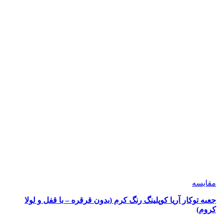
شوند
مقايسه
جعبه توکار آریا کوپلینگ رنگ کرم (بدون قرقره – با قفل و لولا
کروم)