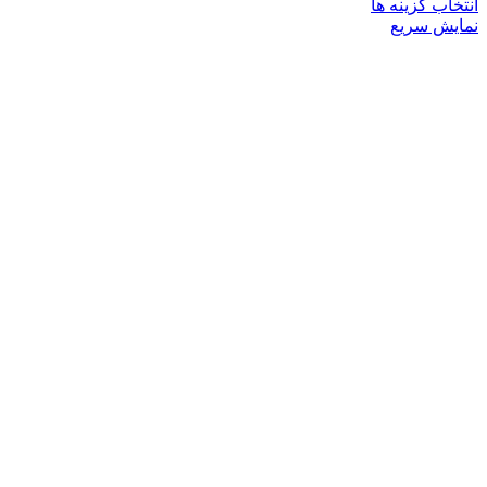
این
انتخاب گزینه ها
محصول
نمایش سریع
دارای
انواع
مختلفی
می
باشد.
گزینه
ها
ممکن
است
در
صفحه
محصول
انتخاب
شوند