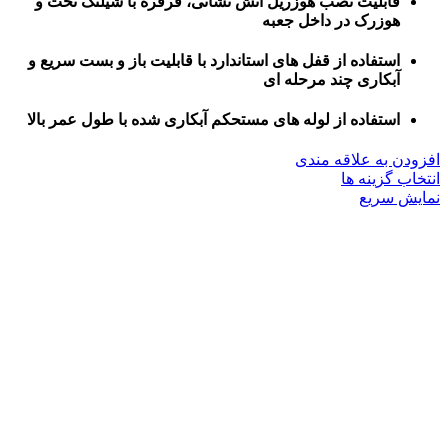
قابلیت نصب هوزریل آتش نشانی، قرقره با شیلنگ تخت و
هوزرک در داخل جعبه
استفاده از قفل های استاندارد با قابلیت باز و بست سریع و
آبکاری چند مرحله ای
استفاده از لوله های مستحکم آبکاری شده با طول عمر بالا
افزودن به علاقه مندی
این
انتخاب گزینه ها
محصول
نمایش سریع
دارای
انواع
مختلفی
می
باشد.
گزینه
ها
ممکن
است
در
صفحه
محصول
انتخاب