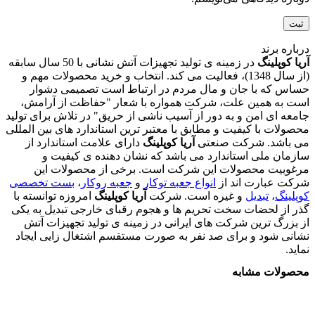
درباره برند
آریا کوپلینگ
در زمینه ی تولید تجهیزات آتش نشانی با 50 سال سابقه
(از سال 1348)، فعالیت می کند. انتخاب و خرید محصولات مهم و
حساس که با جان و مال مردم در ارتباط است تصمیمی دشوار
است به همین علت، شرکت همواره با شعار "حفاظت از آرامش،
جامعه ای امن و به دور از آسیب ناشی از حریق" در تلاش برای تولید
محصولات با کیفیت و مطابق با معتبر ترین استاندارد های بین المللی
می باشد. شرکت صنعتی
آریا کوپلینگ
دارای علامت استاندارد از
سازمان ملی استاندارد می باشد که نشان دهنده ی کیفیت و
مرغوبیت محصولات این شرکت است. برخی از محصولات این
شرکت عبارت اند از
انواع جعبه توکا
ر
و
جعبه روکار
،
بست تخصصی
کوپلینگ
،
تبدیل
و غیره است. شرکت
آریا کوپلینگ
امروزه توانسته با
گذر از لحضات سخت تحریم ها و هجوم رقبای خارجی تبدیل به یکی
از بزرگ ترین شرکت های ایرانی در زمینه ی تولید تجهیزات آتش
نشانی شود و برای صد نفر به صورت مستقسم اشتغال زایی ایجاد
نماید.
محصولات مشابه