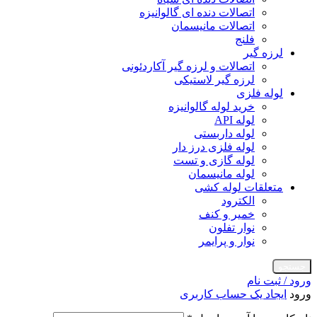
اتصالات دنده ای گالوانیزه
اتصالات مانیسمان
فلنج
لرزه گیر
اتصالات و لرزه گیر آکاردئونی
لرزه گیر لاستیکی
لوله فلزی
خرید لوله گالوانیزه
لوله API
لوله داربستی
لوله فلزی درز دار
لوله گازی و تست
لوله مانیسمان
متعلقات لوله کشی
الکترود
خمیر و کنف
نوار تفلون
نوار و پرایمر
جستجو
ورود / ثبت نام
ورود
ایجاد یک حساب کاربری