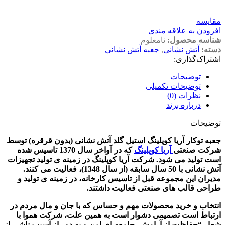
مقايسه
افزودن به علاقه مندی
شناسه محصول:
نامعلوم
دسته:
آتش نشانی
,
جعبه آتش نشانی
اشتراک‌گذاری:
توضیحات
توضیحات تکمیلی
نظرات (0)
درباره برند
توضیحات
جعبه توکار آریا کوپلینگ استیل گلد آتش نشانی (بدون قرقره)
توسط
شرکت صنعتی
آریا کوپلینگ
که در آواخر سال 1370 تاسیس شده
است تولید می شود. شرکت آریا کوپلینگ در زمینه ی تولید تجهیزات
آتش نشانی با 50 سال سابقه (از سال 1348)، فعالیت می کنند.
مدیران این مجموعه قبل از تاسیس کارخانه، در زمینه ی تولید و
طراحی قالب های صنعتی فعالیت داشتند.
انتخاب و خرید محصولات مهم و حساس که با جان و مال مردم در
ارتباط است تصمیمی دشوار است به همین علت، شرکت هموا با
شعار “حفاظت از آرامش، جامعه ای امن و به دور از آسیب ناشی از