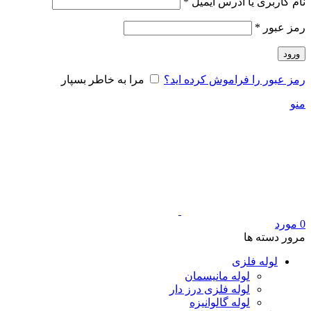
الزامی
نام کاربری یا آدرس ایمیل
*
الزامی
رمز عبور
*
ورود
رمز عبور را فراموش کرده اید؟
مرا به خاطر بسپار
منو
0
مورد
مرور دسته ها
لوله فلزی
لوله مانیسمان
لوله فلزی درز دار
لوله گالوانیزه