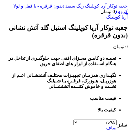
جعبه توکار آریا کوپلینگ رنگ سفید (بدون قرقره - با قفل و لولا
کروم)
0
تومان
آریا کوپلینگ
جعبه توکار آریا کوپلینگ استیل گلد آتش نشانی
(بدون قرقره)
0
تومان
تعبیـه دو کابیـن مجـزای افقی جهت جلوگیـری از تداخل در
هنگام اسـتفاده از ابزار های اطفای حریق
نگهـداری همزمـان تجهیـزات مختلـف آتشنشـانی اعـم از
هوزریـل، هـوزرک، قرقـره بـا شـیلنگ
تخــت و خاموش کننــده آتشنشــانی
قیمت مناسب
کیفیت بالا
سایز
صاف