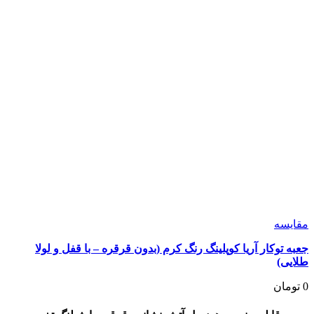
مقايسه
جعبه توکار آریا کوپلینگ رنگ کرم (بدون قرقره – با قفل و لولا
طلایی)
0
تومان