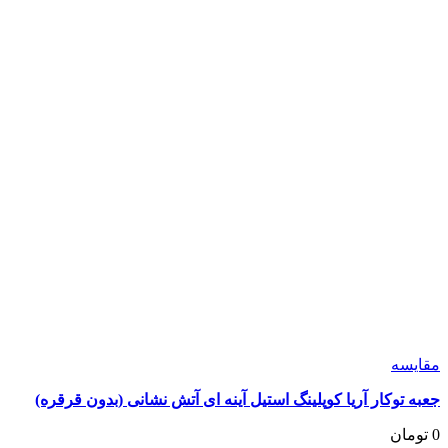
شوند
مقايسه
جعبه توکار آریا کوپلینگ استیل آینه ای آتش نشانی (بدون قرقره)
0
تومان