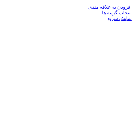
افزودن به علاقه مندی
این
انتخاب گزینه ها
محصول
نمایش سریع
دارای
انواع
مختلفی
می
باشد.
گزینه
ها
ممکن
است
در
صفحه
محصول
انتخاب
شوند