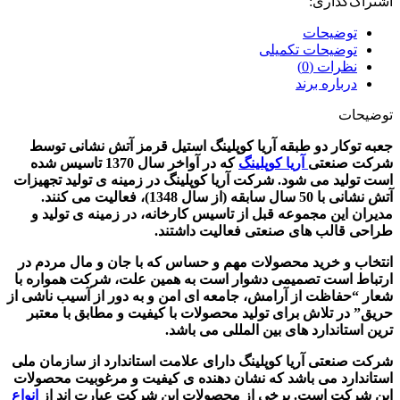
اشتراک‌گذاری:
توضیحات
توضیحات تکمیلی
نظرات (0)
درباره برند
توضیحات
جعبه توکار دو طبقه آریا کوپلینگ استیل قرمز آتش نشانی
توسط
شرکت صنعتی
آریا کوپلینگ
که در آواخر سال 1370 تاسیس شده
است تولید می شود. شرکت آریا کوپلینگ در زمینه ی تولید تجهیزات
آتش نشانی با 50 سال سابقه (از سال 1348)، فعالیت می کنند.
مدیران این مجموعه قبل از تاسیس کارخانه، در زمینه ی تولید و
طراحی قالب های صنعتی فعالیت داشتند.
انتخاب و خرید محصولات مهم و حساس که با جان و مال مردم در
ارتباط است تصمیمی دشوار است به همین علت، شرکت همواره با
شعار “حفاظت از آرامش، جامعه ای امن و به دور از آسیب ناشی از
حریق” در تلاش برای تولید محصولات با کیفیت و مطابق با معتبر
ترین استاندارد های بین المللی می باشد.
شرکت صنعتی آریا کوپلینگ دارای علامت استاندارد از سازمان ملی
استاندارد می باشد که نشان دهنده ی کیفیت و مرغوبیت محصولات
این شرکت است. برخی از محصولات این شرکت عبارت اند از
انواع