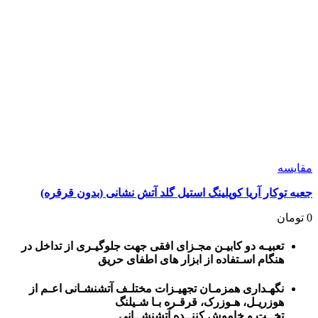
مقايسه
جعبه توکار آریا کوپلینگ استیل گلد آتش نشانی (بدون قرقره)
0
تومان
تعبیـه دو کابیـن مجـزای افقی جهت جلوگیـری از تداخل در
هنگام اسـتفاده از ابزار های اطفای حریق
نگهـداری همزمـان تجهیـزات مختلـف آتشنشـانی اعـم از
هوزریـل، هـوزرک، قرقـره بـا شـیلنگ
تخــت و خاموش کننــده آتشنشــانی