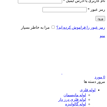
الزامی
نام کاربری یا آدرس ایمیل
*
الزامی
رمز عبور
*
ورود
رمز عبور را فراموش کرده اید؟
مرا به خاطر بسپار
منو
0
مورد
مرور دسته ها
لوله فلزی
لوله مانیسمان
لوله فلزی درز دار
لوله گالوانیزه