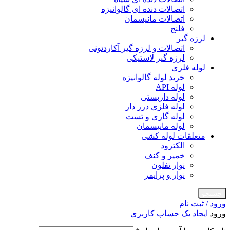
اتصالات دنده ای گالوانیزه
اتصالات مانیسمان
فلنج
لرزه گیر
اتصالات و لرزه گیر آکاردئونی
لرزه گیر لاستیکی
لوله فلزی
خرید لوله گالوانیزه
لوله API
لوله داربستی
لوله فلزی درز دار
لوله گازی و تست
لوله مانیسمان
متعلقات لوله کشی
الکترود
خمیر و کنف
نوار تفلون
نوار و پرایمر
جستجو
ورود / ثبت نام
ورود
ایجاد یک حساب کاربری