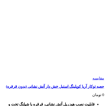
مقايسه
جعبه توکار آریا کوپلینگ استیل خش دار آتش نشانی (بدون قرقره)
0
تومان
قابلیت نصب هوزریل آتش نشانی، قرقره با شیلنگ تخت و