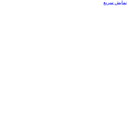
محصول
نمایش سریع
دارای
انواع
مختلفی
می
باشد.
گزینه
ها
ممکن
است
در
صفحه
محصول
انتخاب
شوند