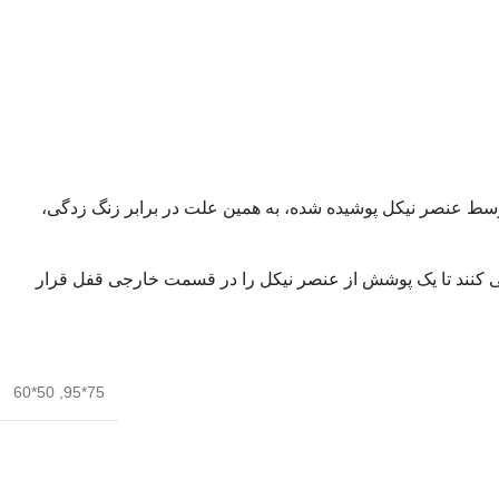
سط عنصر نیکل پوشیده شده، به همین علت در برابر زنگ زدگی،
 را در داخل یک دیگ حاوی مذابِ نیکل با دمای حدوده ۴۶۰ درجه سلسیوس شناور می کنند تا یک پوشش از عنصر نیکل را در قسمت خارجی قفل قرار
50*60
,
75*95