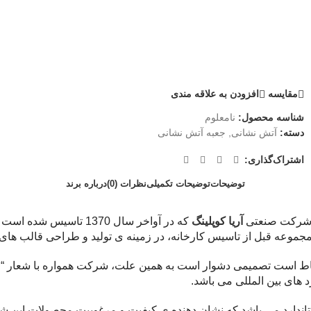
مقايسه
افزودن به علاقه مندی
شناسه محصول:
نامعلوم
دسته:
آتش نشانی
,
جعبه آتش نشانی
اشتراک‌گذاری:
توضیحات
توضیحات تکمیلی
نظرات (0)
درباره برند
رکت صنعتی
آریا کوپلینگ
که در آواخر سال 1370 ت
اط است تصمیمی دشوار است به همین علت، شرکت همواره با شعار “حف
د های بین المللی می باشد.
ستاندارد می باشد که نشان دهنده ی کیفیت و مرغوبیت محصولات این