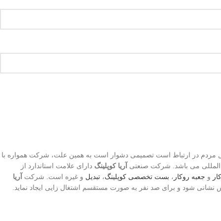
محصولات مهم و حساس که با جان و مال مردم در ارتباط است تصمیمی دشوار است به همین علت، شرکت همواره با
ین المللی می باشد. شرکت صنعتی
آریا کوپلینگ
دارای علامت استاندارد از
ا
ر
و
جعبه روکار
،
بست تخصصی کوپلینگ
،
تبدیل
و غیره است. شرکت
آریا
ش نشانی شود و برای صد نفر به صورت مستقسم اشتغال زایی ایجاد نماید.