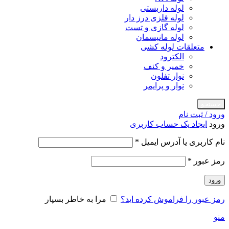
لوله داربستی
لوله فلزی درز دار
لوله گازی و تست
لوله مانیسمان
متعلقات لوله کشی
الکترود
خمیر و کنف
نوار تفلون
نوار و پرایمر
جستجو
ورود / ثبت نام
ورود
ایجاد یک حساب کاربری
الزامی
نام کاربری یا آدرس ایمیل
*
الزامی
رمز عبور
*
ورود
رمز عبور را فراموش کرده اید؟
مرا به خاطر بسپار
منو