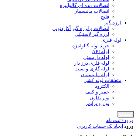
اتصالات دنده ای گالوانیزه
اتصالات مانیسمان
فلنج
لرزه گیر
اتصالات و لرزه گیر آکاردئونی
لرزه گیر لاستیکی
لوله فلزی
خرید لوله گالوانیزه
لوله API
لوله داربستی
لوله فلزی درز دار
لوله گازی و تست
لوله مانیسمان
متعلقات لوله کشی
الکترود
خمیر و کنف
نوار تفلون
نوار و پرایمر
جستجو
ورود / ثبت نام
ورود
ایجاد یک حساب کاربری