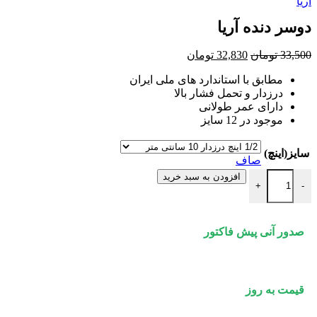
اصلی:
فعلی:
آریا
45,100 تومان
44,198 تومان.
دوسر دنده آریا
بود.
قیمت
قیمت
33,500
تومان
32,830
تومان
اصلی:
فعلی:
مطابق با استاندارد های ملی ایران
33,500 تومان
32,830 تومان.
درزدار و تحمل فشار بالا
بود.
دارای عمر طولانی
موجود در 12 سایز
سایز(اینچ)
صاف
دوسر دنده آریا عدد
افزودن به سبد خرید
+
-
صدور آنی پیش فاکتور
قیمت به روز