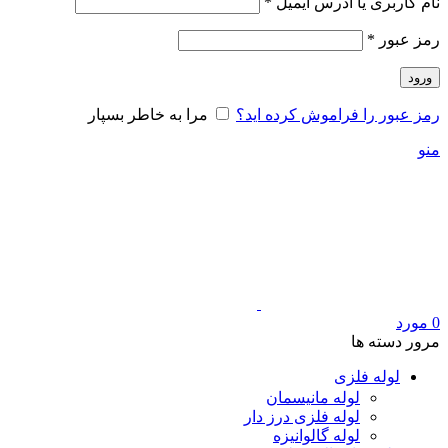
الزامی
نام کاربری یا آدرس ایمیل
*
الزامی
رمز عبور
*
ورود
رمز عبور را فراموش کرده اید؟
مرا به خاطر بسپار
منو
0
مورد
مرور دسته ها
لوله فلزی
لوله مانیسمان
لوله فلزی درز دار
لوله گالوانیزه