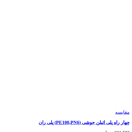
انتخاب
شوند
مقايسه
چهار راه پلی اتیلن جوشی (PE100,PN6) پلی ران