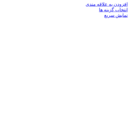
افزودن به علاقه مندی
این
انتخاب گزینه ها
محصول
نمایش سریع
دارای
انواع
مختلفی
می
باشد.
گزینه
ها
ممکن
است
در
صفحه
محصول
انتخاب
شوند