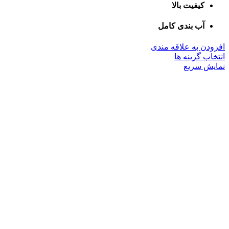
کیفیت بالا
آب بندی کامل
افزودن به علاقه مندی
این
انتخاب گزینه ها
محصول
نمایش سریع
دارای
انواع
مختلفی
می
باشد.
گزینه
ها
ممکن
است
در
صفحه
محصول
انتخاب
شوند