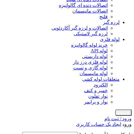
اتصالات دنده ای گالوانیزه
اتصالات مانیسمان
فلنج
لرزه گیر
اتصالات و لرزه گیر آکاردئونی
لرزه گیر لاستیکی
لوله فلزی
خرید لوله گالوانیزه
لوله API
لوله داربستی
لوله فلزی درز دار
لوله گازی و تست
لوله مانیسمان
متعلقات لوله کشی
الکترود
خمیر و کنف
نوار تفلون
نوار و پرایمر
جستجو
ورود / ثبت نام
ورود
ایجاد یک حساب کاربری