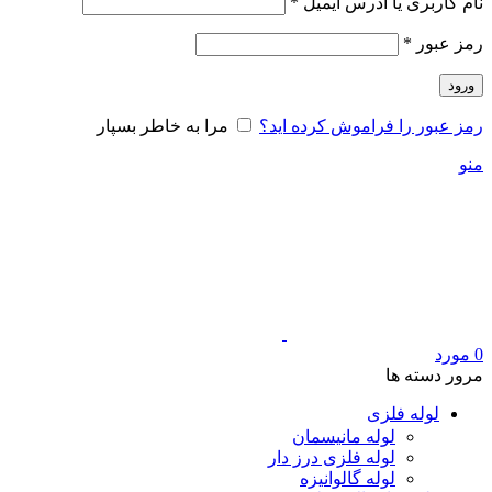
الزامی
نام کاربری یا آدرس ایمیل
*
الزامی
رمز عبور
*
ورود
رمز عبور را فراموش کرده اید؟
مرا به خاطر بسپار
منو
0
مورد
مرور دسته ها
لوله فلزی
لوله مانیسمان
لوله فلزی درز دار
لوله گالوانیزه